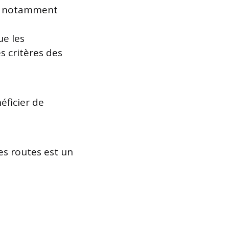
es, notamment
ue les
s critères des
éficier de
es routes est un