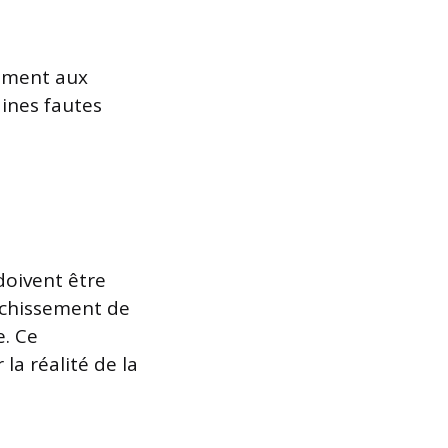
lement aux
aines fautes
doivent être
nchissement de
e. Ce
la réalité de la