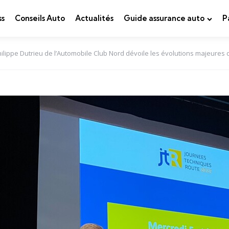
ss
Conseils Auto
Actualités
Guide assurance auto
P
ilippe Dutrieu de l’Automobile Club Nord dévoile les évolutions majeures