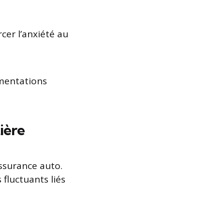
cer l’anxiété au
ementations
tière
assurance auto.
fluctuants liés