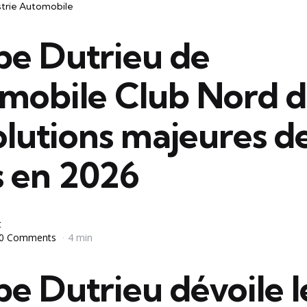
strie Automobile
pe Dutrieu de
omobile Club Nord d
olutions majeures d
s en 2026
t
0 Comments
4 min
pe Dutrieu dévoile l