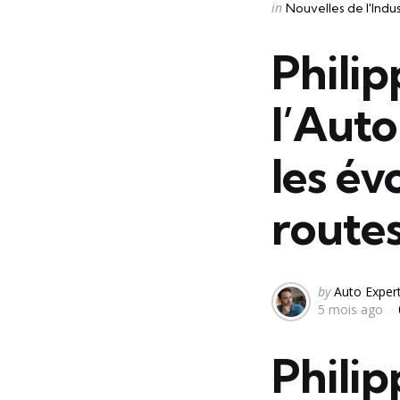
Categories
Posted
in
Nouvelles de l'Indu
in
Philip
l’Aut
les év
route
Posted
by
Auto Exper
5 mois ago
by
Philip