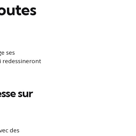
routes
ge ses
ui redessineront
sse sur
vec des