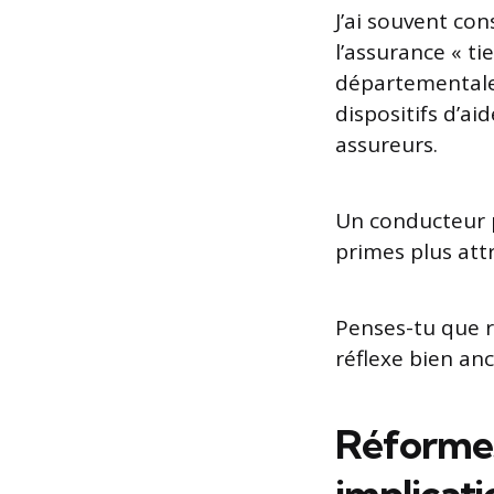
J’ai souvent co
l’assurance « ti
départementales
dispositifs d’ai
assureurs.
Un conducteur p
primes plus att
Penses-tu que r
réflexe bien an
Réformes
implicati