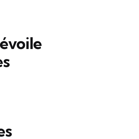
évoile
es
es