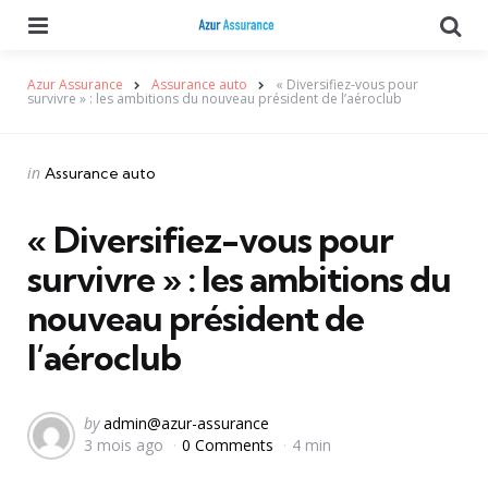
Menu
Se
Azur Assurance
Assurance auto
« Diversifiez-vous pour
survivre » : les ambitions du nouveau président de l’aéroclub
Categories
Posted
in
Assurance auto
in
« Diversifiez-vous pour
survivre » : les ambitions du
nouveau président de
l’aéroclub
Posted
by
admin@azur-assurance
3 mois ago
0 Comments
4 min
by