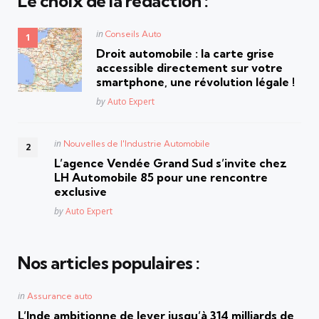
Le choix de la rédaction :
Posted
in
Conseils Auto
in
Droit automobile : la carte grise
accessible directement sur votre
smartphone, une révolution légale !
Posted
by
Auto Expert
Posted
in
Nouvelles de l'Industrie Automobile
in
L’agence Vendée Grand Sud s’invite chez
LH Automobile 85 pour une rencontre
exclusive
Posted
by
Auto Expert
Nos articles populaires :
Posted
in
Assurance auto
in
L’Inde ambitionne de lever jusqu’à 314 milliards de