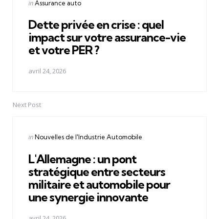
Posted
in
Assurance auto
in
Dette privée en crise : quel
impact sur votre assurance-vie
et votre PER ?
avril 24, 2026
Next Post
Posted
in
Nouvelles de l'Industrie Automobile
in
L'Allemagne : un pont
stratégique entre secteurs
militaire et automobile pour
une synergie innovante
avril 24, 2026