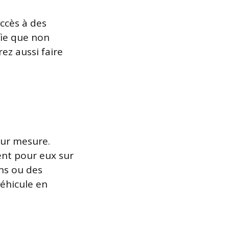
ccès à des
fie que non
ez aussi faire
sur mesure.
ent pour eux sur
ns ou des
éhicule en