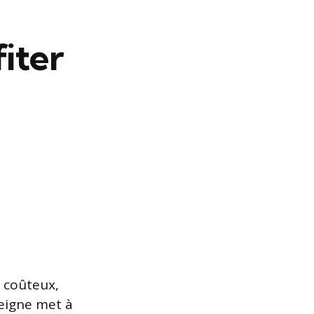
iter
r coûteux,
seigne met à