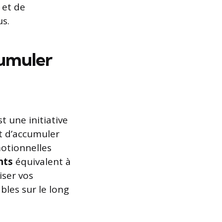
 et de
s.
cumuler
st une initiative
t d’accumuler
motionnelles
nts
équivalent à
iser vos
les sur le long