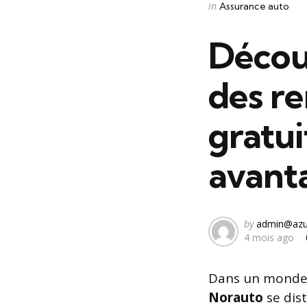
Categories
Posted
in
Assurance auto
in
Décou
des re
gratu
avant
Posted
by
admin@azu
4 mois ago
by
Dans un monde o
Norauto
se dist