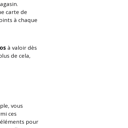
agasin.
ne carte de
points à chaque
ros
à valoir dès
lus de cela,
ple, vous
rmi ces
s éléments pour