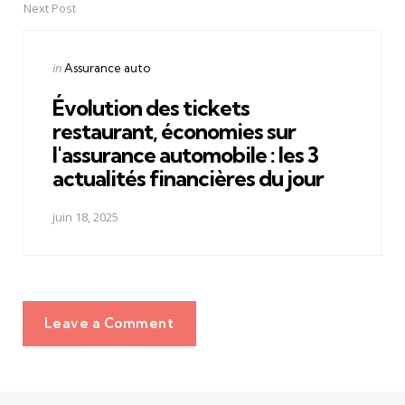
Next Post
Posted
in
Assurance auto
in
Évolution des tickets
restaurant, économies sur
l'assurance automobile : les 3
actualités financières du jour
juin 18, 2025
Leave a Comment