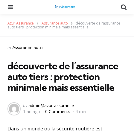
Menu
Se
Azur Assurance
Assurance auto
découverte de l’assurance
auto tiers : protection minimale mais essentielle
Categories
Posted
in
Assurance auto
in
découverte de l’assurance
auto tiers : protection
minimale mais essentielle
Posted
by
admin@azur-assurance
1 an ago
0 Comments
4 min
by
Dans un monde où la sécurité routière est