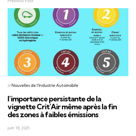
Previous Post
Post
navigation
Posted
in
Nouvelles de l'Industrie Automobile
in
l'importance persistante de la
vignette Crit’Air même après la fin
des zones à faibles émissions
juin 18, 2025