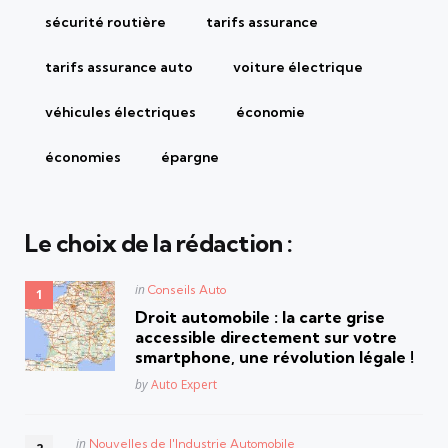
sécurité routière
tarifs assurance
tarifs assurance auto
voiture électrique
véhicules électriques
économie
économies
épargne
Le choix de la rédaction :
Posted
in
Conseils Auto
in
Droit automobile : la carte grise
accessible directement sur votre
smartphone, une révolution légale !
Posted
by
Auto Expert
Posted
in
Nouvelles de l'Industrie Automobile