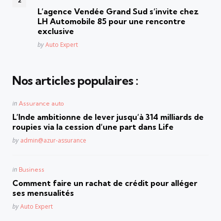
in
L’agence Vendée Grand Sud s’invite chez
LH Automobile 85 pour une rencontre
exclusive
Posted
by
Auto Expert
Nos articles populaires :
Posted
in
Assurance auto
in
L’Inde ambitionne de lever jusqu’à 314 milliards de
roupies via la cession d’une part dans Life
Posted
by
admin@azur-assurance
Posted
in
Business
in
Comment faire un rachat de crédit pour alléger
ses mensualités
Posted
by
Auto Expert