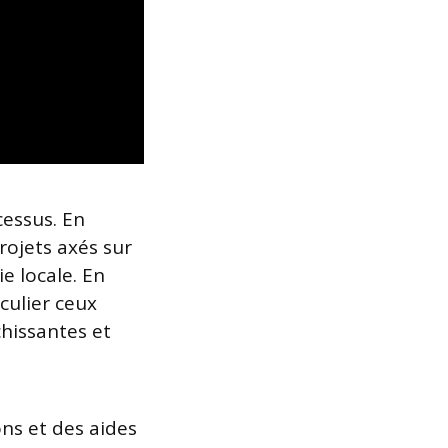
cessus. En
rojets axés sur
e locale. En
culier ceux
chissantes et
ons et des aides