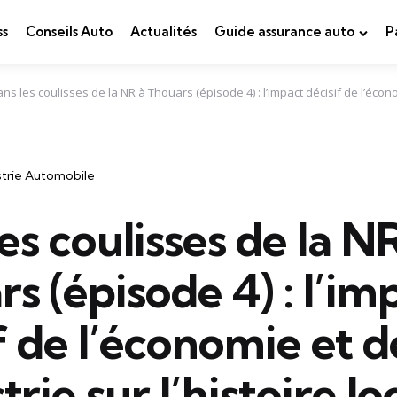
ss
Conseils Auto
Actualités
Guide assurance auto
P
ns les coulisses de la NR à Thouars (épisode 4) : l’impact décisif de l’économ
strie Automobile
es coulisses de la N
s (épisode 4) : l’im
f de l’économie et d
trie sur l’histoire lo