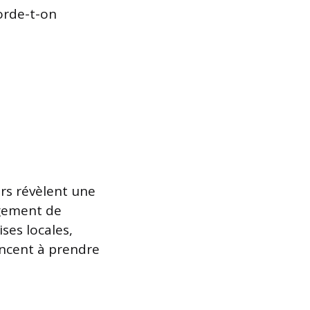
orde-t-on
s révèlent une
agement de
ses locales,
encent à prendre