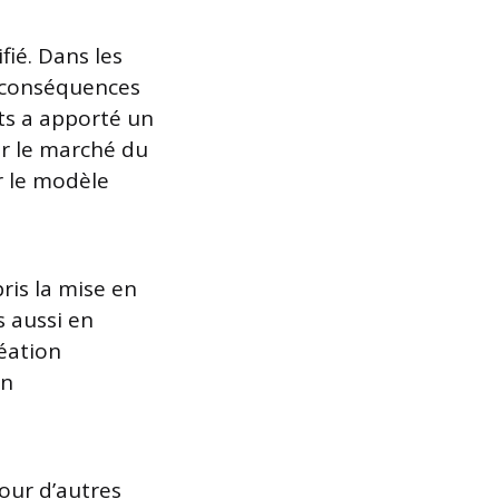
fié. Dans les
s conséquences
ts a apporté un
ur le marché du
r le modèle
ris la mise en
s aussi en
réation
un
our d’autres