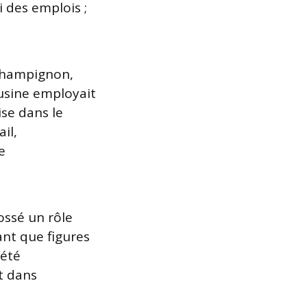
i des emplois ;
e Champignon,
usine employait
se dans le
il,
e
ossé un rôle
ant que figures
 été
t dans