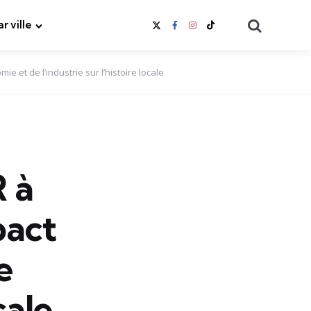
Search
ar ville
ie et de l’industrie sur l’histoire locale
R à
pact
e
cale