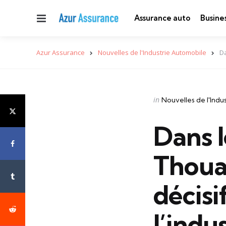
Menu
Assurance auto
Busine
Azur Assurance
Nouvelles de l'Industrie Automobile
Da
Categories
Posted
in
Nouvelles de l'Indu
in
Dans l
Thouar
décisi
l’indus