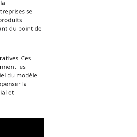
la
treprises se
produits
tant du point de
atives. Ces
ennent les
ntiel du modèle
repenser la
al et