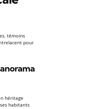
nes, témoins
entrelacent pour
 panorama
on héritage
 ses habitants