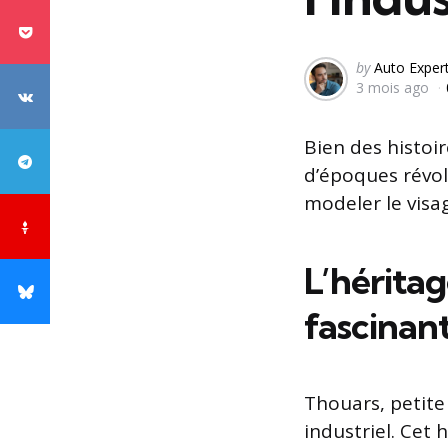
Posted
by
Auto Exper
3 mois ago
by
Bien des histoi
d’époques révol
modeler le visag
L’héritag
fascinan
Thouars, petite 
industriel. Cet