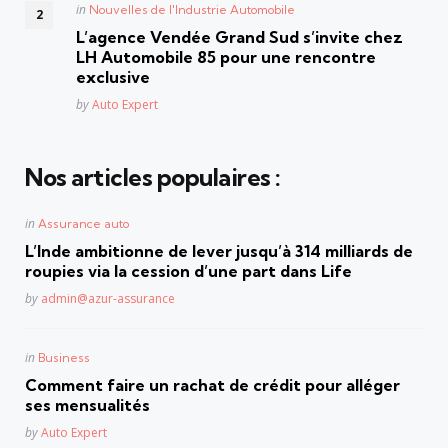
Posted
in
Nouvelles de l'Industrie Automobile
in
L’agence Vendée Grand Sud s’invite chez
LH Automobile 85 pour une rencontre
exclusive
Posted
by
Auto Expert
Nos articles populaires :
Posted
in
Assurance auto
in
L’Inde ambitionne de lever jusqu’à 314 milliards de
roupies via la cession d’une part dans Life
Posted
by
admin@azur-assurance
Posted
in
Business
in
Comment faire un rachat de crédit pour alléger
ses mensualités
Posted
by
Auto Expert