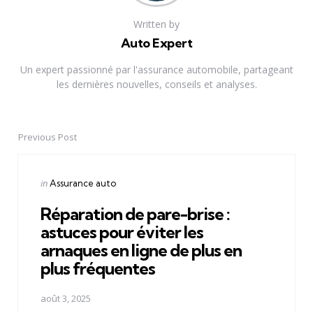
Written by
Auto Expert
Un expert passionné par l'assurance automobile, partageant
les dernières nouvelles, conseils et analyses.
Previous Post
Post
navigation
Posted
in
Assurance auto
in
Réparation de pare-brise :
astuces pour éviter les
arnaques en ligne de plus en
plus fréquentes
août 3, 2025