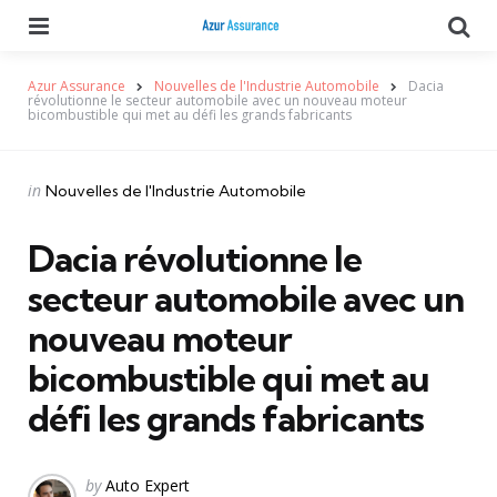
Menu
Se
Azur Assurance
Nouvelles de l'Industrie Automobile
Dacia
révolutionne le secteur automobile avec un nouveau moteur
bicombustible qui met au défi les grands fabricants
Categories
Posted
in
Nouvelles de l'Industrie Automobile
in
Dacia révolutionne le
secteur automobile avec un
nouveau moteur
bicombustible qui met au
défi les grands fabricants
Posted
by
Auto Expert