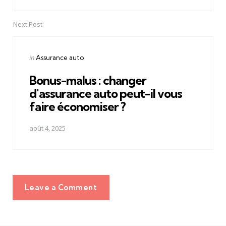
Next Post
Posted
in
Assurance auto
in
Bonus-malus : changer
d'assurance auto peut-il vous
faire économiser ?
août 4, 2025
Leave a Comment