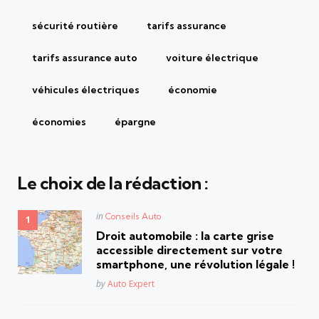
sécurité routière
tarifs assurance
tarifs assurance auto
voiture électrique
véhicules électriques
économie
économies
épargne
Le choix de la rédaction :
Posted
in
Conseils Auto
in
Droit automobile : la carte grise
accessible directement sur votre
smartphone, une révolution légale !
Posted
by
Auto Expert