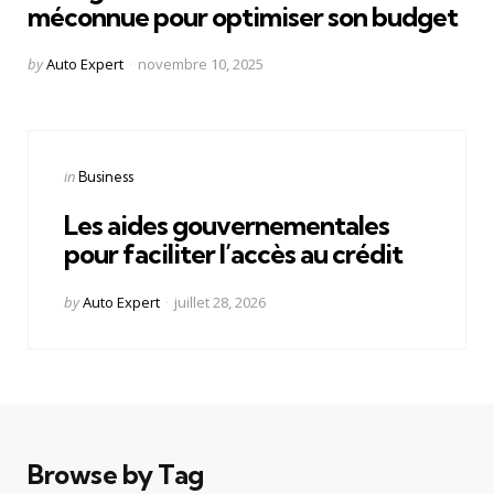
méconnue pour optimiser son budget
Posted
by
Auto Expert
novembre 10, 2025
by
Categories
Posted
in
Business
in
Les aides gouvernementales
pour faciliter l’accès au crédit
Posted
by
Auto Expert
juillet 28, 2026
by
Browse by Tag