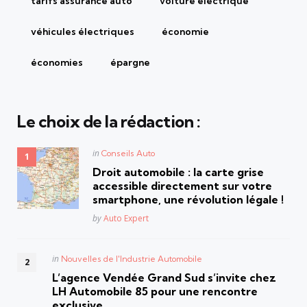
tarifs assurance auto
voiture électrique
véhicules électriques
économie
économies
épargne
Le choix de la rédaction :
Posted
in
Conseils Auto
in
Droit automobile : la carte grise
accessible directement sur votre
smartphone, une révolution légale !
Posted
by
Auto Expert
Posted
in
Nouvelles de l'Industrie Automobile
in
L’agence Vendée Grand Sud s’invite chez
LH Automobile 85 pour une rencontre
exclusive