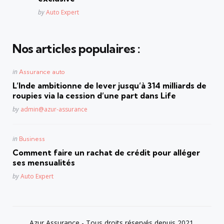
Posted
by
Auto Expert
Nos articles populaires :
Posted
in
Assurance auto
in
L’Inde ambitionne de lever jusqu’à 314 milliards de
roupies via la cession d’une part dans Life
Posted
by
admin@azur-assurance
Posted
in
Business
in
Comment faire un rachat de crédit pour alléger
ses mensualités
Posted
by
Auto Expert
Azur Assurance - Tous droits réservés depuis 2021.