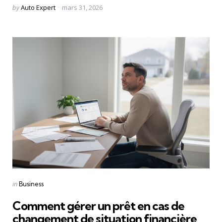
Posted
by
Auto Expert
mars 31, 2026
by
Categories
Posted
in
Business
in
Comment gérer un prêt en cas de
changement de situation financière