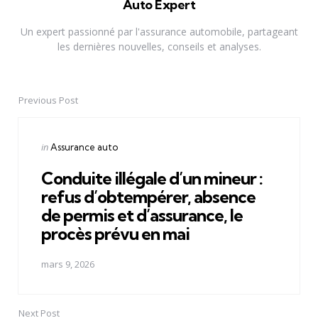
Auto Expert
Un expert passionné par l'assurance automobile, partageant
les dernières nouvelles, conseils et analyses.
Previous Post
Post
navigation
Posted
in
Assurance auto
in
Conduite illégale d’un mineur :
refus d’obtempérer, absence
de permis et d’assurance, le
procès prévu en mai
mars 9, 2026
Next Post