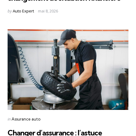
Posted
by
Auto Expert
mai 8, 2026
by
Categories
Posted
in
Assurance auto
in
Changer d’assurance : l’astuce