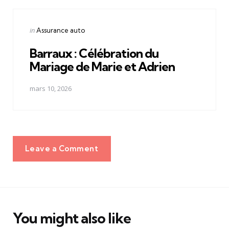
Posted
in
Assurance auto
in
Barraux : Célébration du
Mariage de Marie et Adrien
mars 10, 2026
Leave a Comment
You might also like