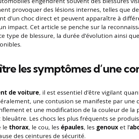
utomobiles engendrent souvent des blessures visib
nt provoquer des lésions internes, telles que d
ent d’un choc direct et peuvent apparaître à diffé
un impact. Cet article se penche sur la reconnais
 type de blessure, la durée d’évolution ainsi que
onibles.
tre les symptômes d’une co
ent de voiture
, il est essentiel d’être vigilant qua
néralement, une contusion se manifeste par une 
onflement et une modification de la couleur de la 
 bleuâtre. Les chocs les plus fréquents se produi
e le
thorax
, le cou, les
épaules
, les
genoux
et l’
ab
se des ceintures de sécurité.