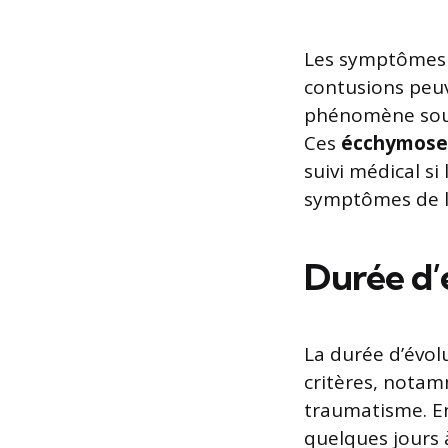
Les symptômes p
contusions peuv
phénomène souve
Ces
écchymose
suivi médical si
symptômes de l
Durée d’
La durée d’évol
critères, notam
traumatisme. En
quelques jours 