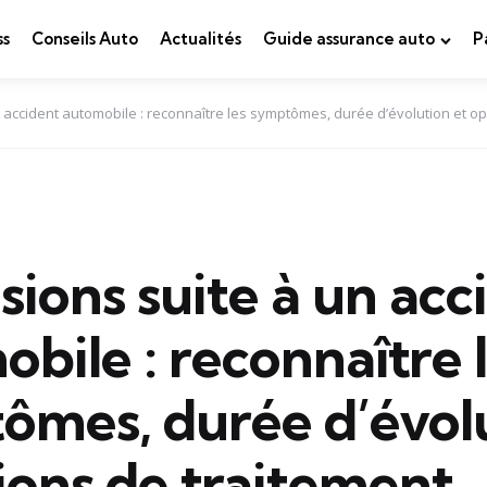
ss
Conseils Auto
Actualités
Guide assurance auto
P
 accident automobile : reconnaître les symptômes, durée d’évolution et op
ions suite à un acc
bile : reconnaître 
ômes, durée d’évol
ions de traitement