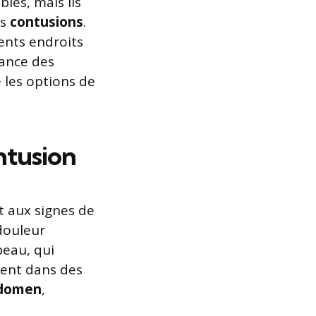
les, mais ils
es
contusions
.
rents endroits
sance des
 les options de
ntusion
nt aux signes de
douleur
peau, qui
sent dans des
domen
,