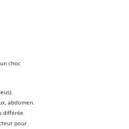
 un choc
.
eus).
oux, abdomen.
 différée.
cteur pour