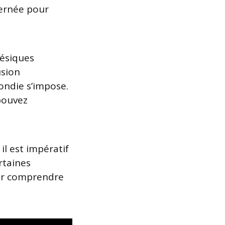
ernée pour
ésiques
usion
ondie s’impose.
 pouvez
il est impératif
rtaines
ur comprendre