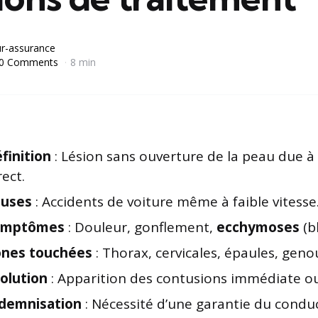
r-assurance
0 Comments
8 min
finition
: Lésion sans ouverture de la peau due à
rect.
auses
: Accidents de voiture même à faible vitesse
ymptômes
: Douleur, gonflement,
ecchymoses
(bl
nes touchées
: Thorax, cervicales, épaules, gen
olution
: Apparition des contusions immédiate ou
demnisation
: Nécessité d’une garantie du condu