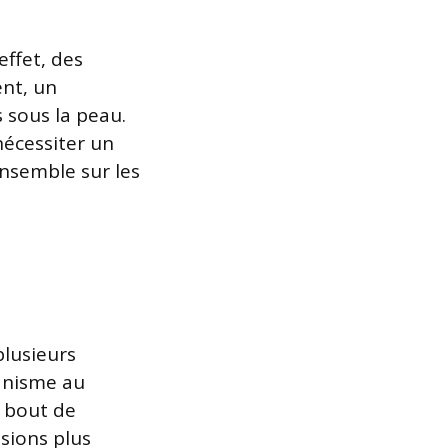
ffet, des
ent, un
 sous la peau.
nécessiter un
ensemble sur les
plusieurs
ganisme au
u bout de
sions plus