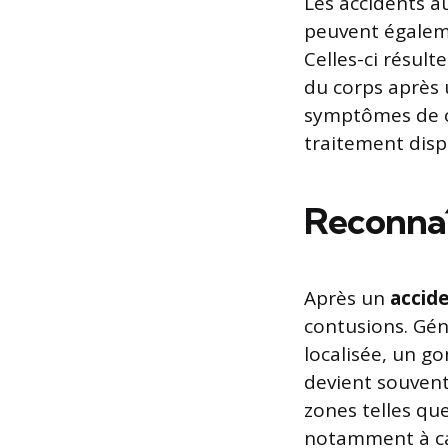
Les accidents a
peuvent égaleme
Celles-ci résult
du corps après 
symptômes de ce
traitement disp
Reconnaî
Après un
accid
contusions. Gé
localisée, un g
devient souvent
zones telles qu
notamment à cau