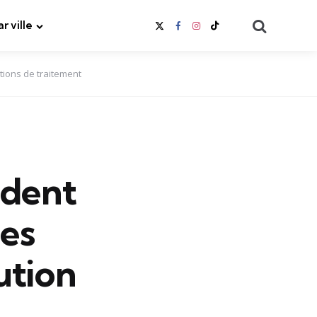
Search
ar ville
tions de traitement
ident
les
ution