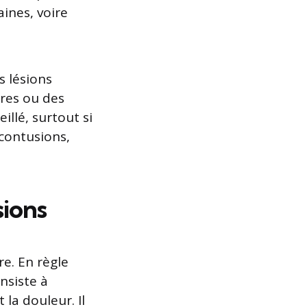
ines, voire
s lésions
res ou des
illé, surtout si
contusions,
sions
re. En règle
nsiste à
 la douleur. Il