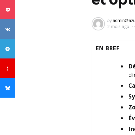
Posted
by
admin@azu
2 mois ago
by
EN BREF
Dé
di
C
S
Zo
Év
In