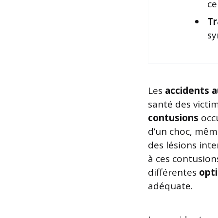
ce
Tr
sy
Les
accidents 
santé des victim
contusions
occu
d’un choc, même
des lésions inte
à ces contusion
différentes
opt
adéquate.