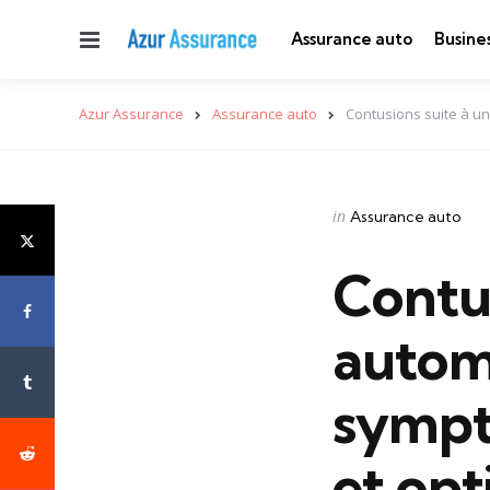
Menu
Assurance auto
Busine
Azur Assurance
Assurance auto
Contusions suite à un
Categories
Posted
in
Assurance auto
in
Contus
automo
sympt
et opt