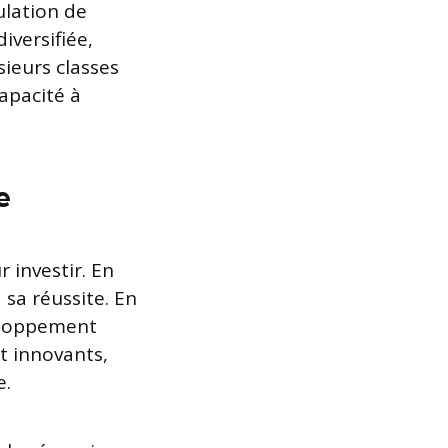
ulation de
diversifiée,
ieurs classes
capacité à
e
 investir. En
 sa réussite. En
veloppement
t innovants,
e.