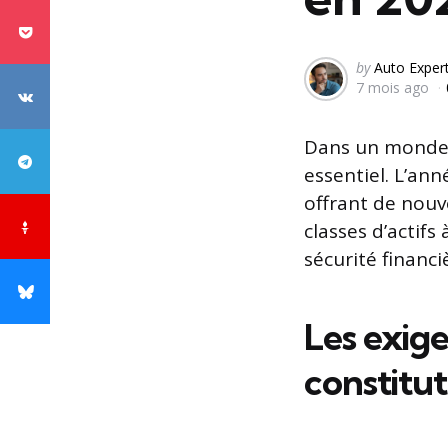
Posted
by
Auto Exper
7 mois ago
by
Dans un monde e
essentiel. L’an
offrant de nouve
classes d’actifs
sécurité financi
Les exig
constitu