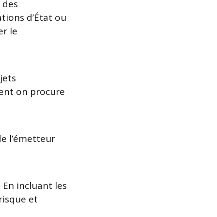
t des
ations d’État ou
r le
jets
ment on procure
de l’émetteur
 En incluant les
risque et