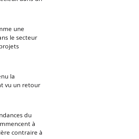
mme une
ans le secteur
projets
enu la
nt vu un retour
tendances du
commencent à
ère contraire à