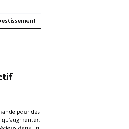
nvestissement
tif
demande pour des
t qu’augmenter.
récieux dans un