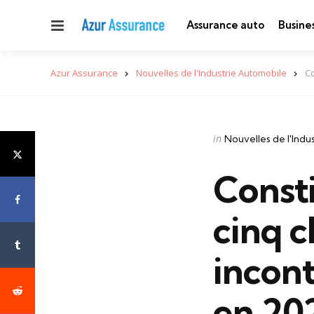
Menu
Assurance auto
Busine
Azur Assurance
Nouvelles de l'Industrie Automobile
Co
Categories
Posted
in
Nouvelles de l'Indu
in
Consti
cinq c
incont
en 20