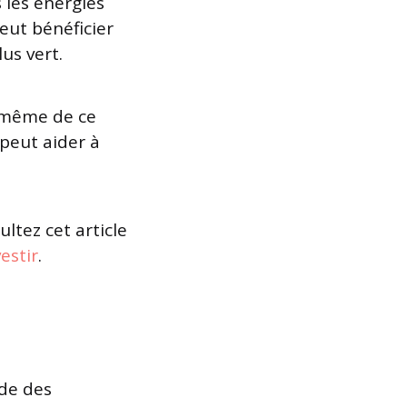
 les énergies
eut bénéficier
us vert.
r même de ce
 peut aider à
ltez cet article
estir
.
de des