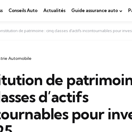
ss
Conseils Auto
Actualités
Guide assurance auto
P
nstitution de patrimoine : cinq classes d’actifs incontournables pour inves
strie Automobile
tution de patrimoin
lasses d’actifs
ournables pour inve
25