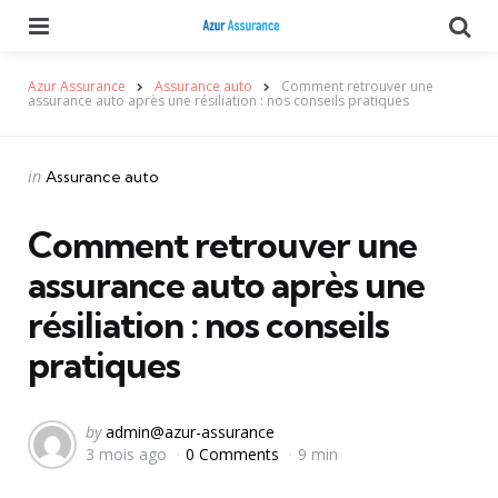
Menu
Se
Azur Assurance
Assurance auto
Comment retrouver une
assurance auto après une résiliation : nos conseils pratiques
Categories
Posted
in
Assurance auto
in
Comment retrouver une
assurance auto après une
résiliation : nos conseils
pratiques
Posted
by
admin@azur-assurance
3 mois ago
0 Comments
9 min
by