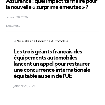
Assurance : quel impact tarifaire pour
la nouvelle « surprime émeutes » ?
janvier 20, 2026
Next Post
Posted
in
Nouvelles de l'Industrie Automobile
in
Les trois géants français des
équipements automobiles
lancent un appel pour restaurer
une concurrence internationale
équitable au sein de l'UE
janvier 21, 2026