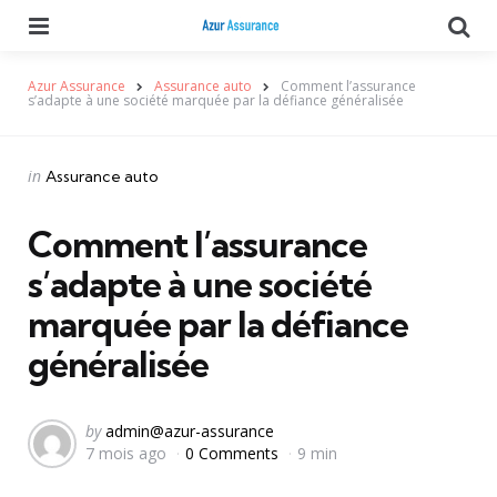
Menu
Se
Azur Assurance
Assurance auto
Comment l’assurance
s’adapte à une société marquée par la défiance généralisée
Categories
Posted
in
Assurance auto
in
Comment l’assurance
s’adapte à une société
marquée par la défiance
généralisée
Posted
by
admin@azur-assurance
7 mois ago
0 Comments
9 min
by