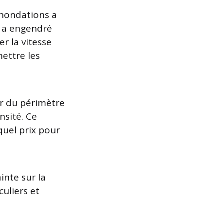
inondations a
i a engendré
r la vitesse
ettre les
ir du périmètre
nsité. Ce
quel prix pour
inte sur la
uliers et