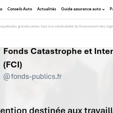
ss
Conseils Auto
Actualités
Guide assurance auto
P
nquiétudes grandissantes face à la vulnérabilité du financement des rég