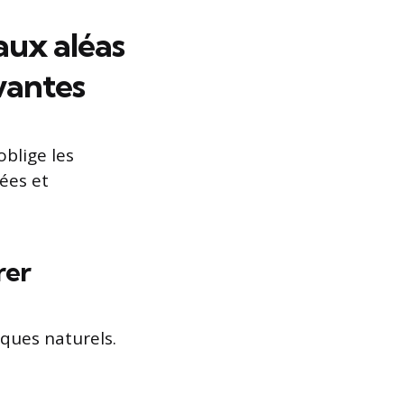
aux aléas
ovantes
oblige les
ées et
rer
sques naturels.