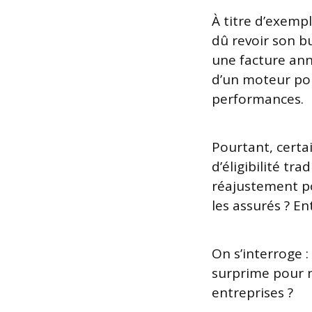
À titre d’exemp
dû revoir son b
une facture ann
d’un moteur po
performances.
Pourtant, certa
d’éligibilité tr
réajustement pou
les assurés ? En
On s’interroge :
surprime pour n
entreprises ?