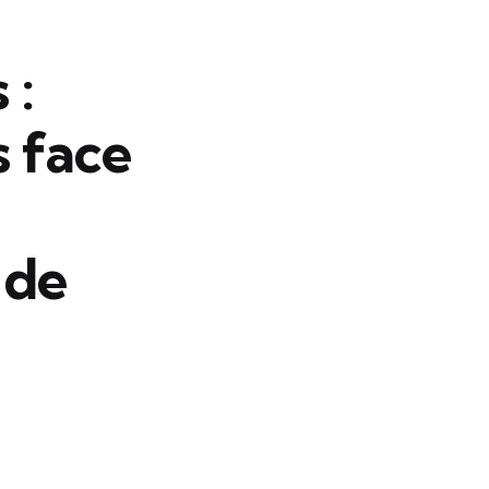
 :
s face
 de