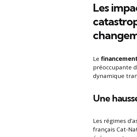
Les impac
catastro
changeme
Le
financemen
préoccupante d
dynamique tran
Une hausse
Les régimes d’as
français Cat-Na