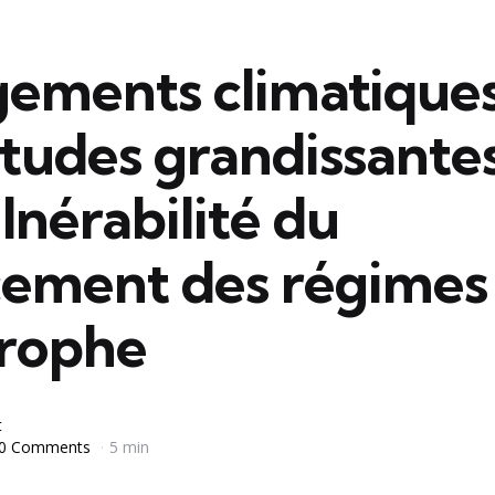
ements climatiques
tudes grandissante
ulnérabilité du
cement des régimes
trophe
t
0 Comments
5 min