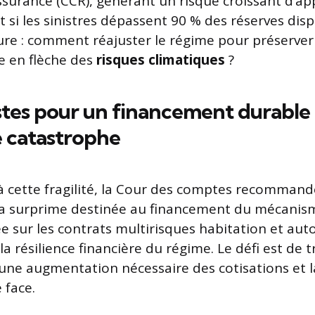
ssurance (CCR), générant un risque croissant d’app
tat si les sinistres dépassent 90 % des réserves dis
e : comment réajuster le régime pour préserver
e en flèche des
risques climatiques
?
istes pour un financement durable
 catastrophe
 à cette fragilité, la Cour des comptes recommand
la surprime destinée au financement du mécanism
ée sur les contrats multirisques habitation et aut
la résilience financière du régime. Le défi est de 
 une augmentation nécessaire des cotisations et l
 face.