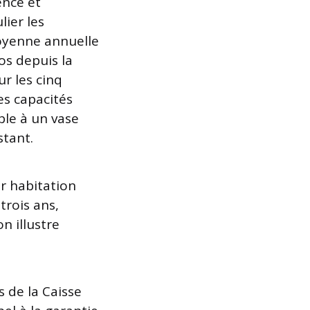
ence et
ier les
moyenne annuelle
os depuis la
ur les cinq
s capacités
ble à un vase
stant.
ur habitation
trois ans,
n illustre
 de la Caisse