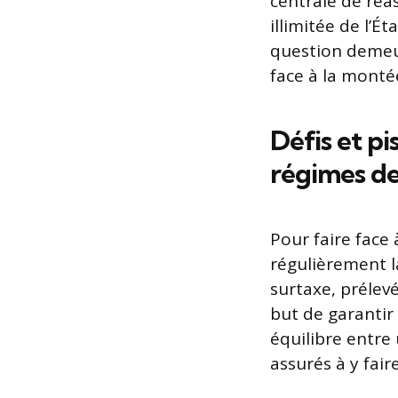
centrale de réa
illimitée de l’É
question demeur
face à la monté
Défis et p
régimes de
Pour faire face
régulièrement 
surtaxe, prélev
but de garantir 
équilibre entre
assurés à y faire