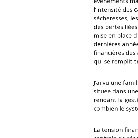
événements maje
l’intensité des
c
sécheresses, le
des pertes liées
mise en place du
dernières année
financières des
qui se remplit 
J’ai vu une fami
située dans une
rendant la gest
combien le syst
La tension fina