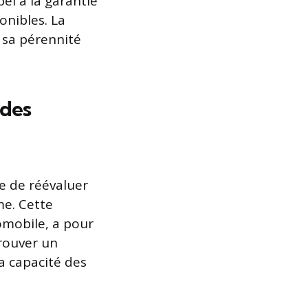
el à la garantie
ponibles. La
 sa pérennité
 des
e de réévaluer
e. Cette
omobile, a pour
trouver un
a capacité des