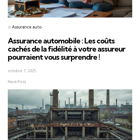
Posted
in
Assurance auto
in
Assurance automobile : Les coûts
cachés de la fidélité à votre assureur
pourraient vous surprendre !
octobre 7, 2025
Next Post