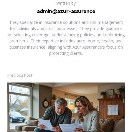
Written by
admin@azur-assurance
They specialize in insurance solutions and risk management
for individuals and small businesses. They provide guidance
on selecting coverage, understanding policies, and optimizing
premiums. Their expertise includes auto, home, health, and
business insurance, aligning with Azur Assurance's focus on
protecting clients.
Previous Post
Post
navigation