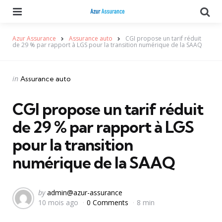
Menu
Se
Azur Assurance
Assurance auto
CGI propose un tarif réduit
de 29 % par rapport à LGS pour la transition numérique de la SAAQ
Categories
Posted
in
Assurance auto
in
CGI propose un tarif réduit
de 29 % par rapport à LGS
pour la transition
numérique de la SAAQ
Posted
by
admin@azur-assurance
10 mois ago
0 Comments
8 min
by