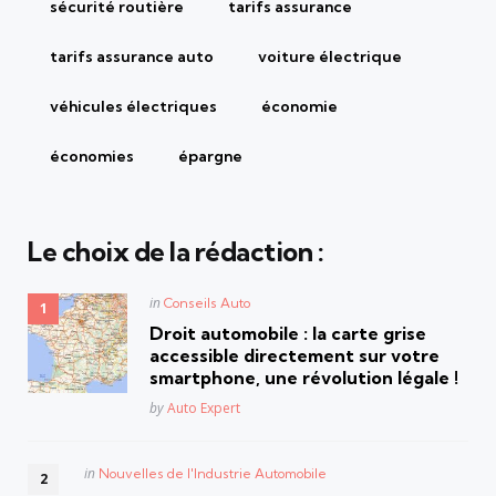
sécurité routière
tarifs assurance
tarifs assurance auto
voiture électrique
véhicules électriques
économie
économies
épargne
Le choix de la rédaction :
Posted
in
Conseils Auto
in
Droit automobile : la carte grise
accessible directement sur votre
smartphone, une révolution légale !
Posted
by
Auto Expert
Posted
in
Nouvelles de l'Industrie Automobile
in