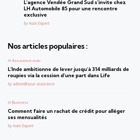
L’agence Vendée Grand Sud s’invite chez
LH Automobile 85 pour une rencontre
exclusive
Posted
by
Auto Expert
Nos articles populaires :
Posted
in
Assurance auto
in
L’Inde ambitionne de lever jusqu’à 314 milliards de
roupies via la cession d’une part dans Life
Posted
by
admin@azur-assurance
Posted
in
Business
in
Comment faire un rachat de crédit pour alléger
ses mensualités
Posted
by
Auto Expert