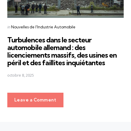
Posted
in
Nouvelles de l'Industrie Automobile
in
Turbulences dans le secteur
automobile allemand : des
licenciements massifs, des usines en
péril et des faillites inquiétantes
octobre 8, 2025
Leave a Comment