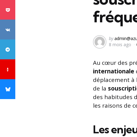
fréqu
Posted
by
admin@azu
8 mois ago
by
Au cœur des pré
internationale
déplacement à l
de la
souscript
des habitudes d
les raisons de c
Les enjeu