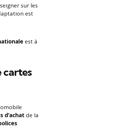
nseigner sur les
daptation est
nationale
est à
e cartes
tomobile
s d’achat
de la
polices