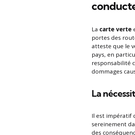
conducte
La
carte verte
e
portes des rout
atteste que le 
pays, en particu
responsabilité c
dommages causés
La nécessi
Il est impérati
sereinement dan
des conséquence