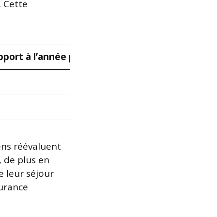
. Cette
port à l’année précédente
ens réévaluent
, de plus en
e leur séjour
surance