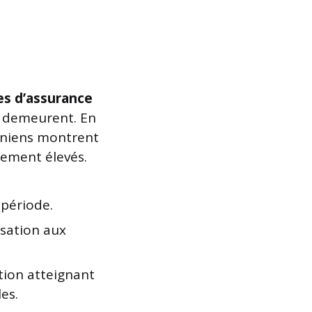
es d’assurance
er demeurent. En
ainiens montrent
mement élevés.
 période.
isation aux
tion atteignant
les.