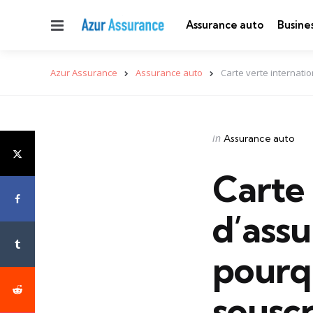
Menu
Assurance auto
Busine
Azur Assurance
Assurance auto
Carte verte internati
Categories
Posted
in
Assurance auto
in
Carte 
d’assu
pourqu
souscr