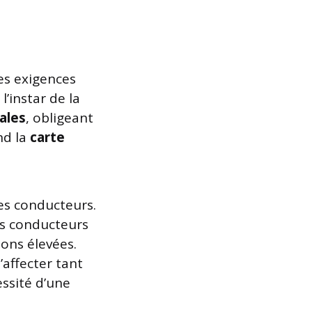
es exigences
l’instar de la
ales
, obligeant
nd la
carte
les conducteurs.
es conducteurs
ions élevées.
’affecter tant
essité d’une