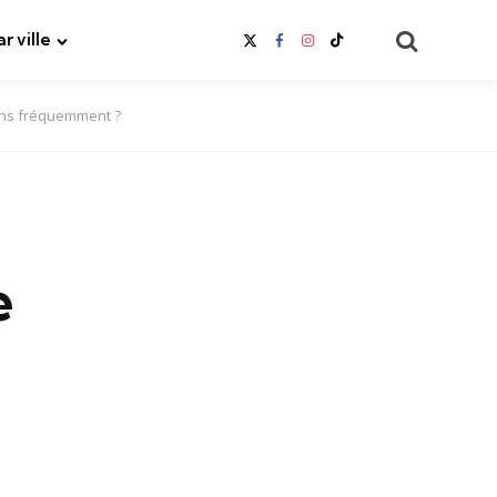
Search
ar ville
oins fréquemment ?
e