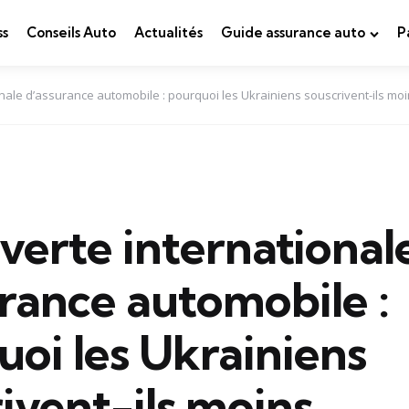
ss
Conseils Auto
Actualités
Guide assurance auto
P
onale d’assurance automobile : pourquoi les Ukrainiens souscrivent-ils m
verte international
rance automobile :
oi les Ukrainiens
ivent-ils moins