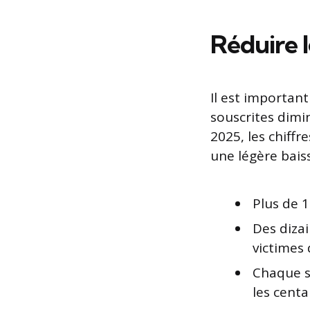
Réduire l
Il est importa
souscrites dimi
2025, les chiff
une légère bais
Plus de 1
Des dizai
victimes 
Chaque s
les centa