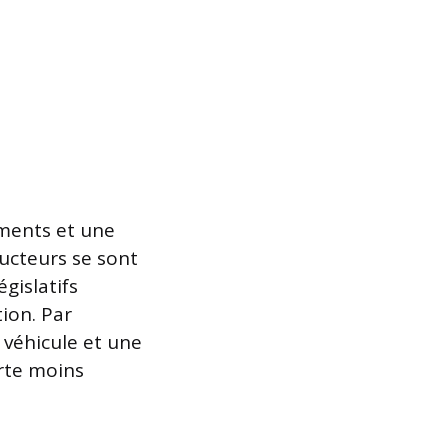
ements et une
ucteurs se sont
gislatifs
ion. Par
 véhicule et une
rte moins