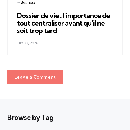
Posted
in
Business
in
Dossier de vie : l'importance de
tout centraliser avant qu'il ne
soit trop tard
juin 22, 2026
Leave a Comment
Browse by Tag