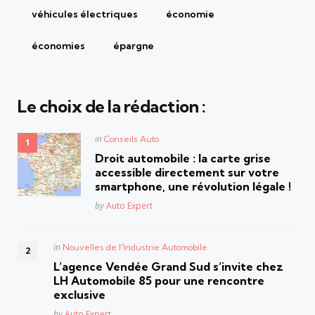
véhicules électriques
économie
économies
épargne
Le choix de la rédaction :
Posted
in
Conseils Auto
in
Droit automobile : la carte grise
accessible directement sur votre
smartphone, une révolution légale !
Posted
by
Auto Expert
Posted
in
Nouvelles de l'Industrie Automobile
in
L’agence Vendée Grand Sud s’invite chez
LH Automobile 85 pour une rencontre
exclusive
Posted
by
Auto Expert