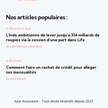
Nos articles populaires :
Posted
in
Assurance auto
in
L’Inde ambitionne de lever jusqu’à 314 milliards de
roupies via la cession d’une part dans Life
Posted
by
admin@azur-assurance
Posted
in
Business
in
Comment faire un rachat de crédit pour alléger
ses mensualités
Posted
by
Auto Expert
Azur Assurance - Tous droits réservés depuis 2021.