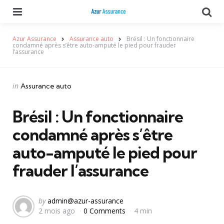
Menu
Se
Azur Assurance
Assurance auto
Brésil : Un fonctionnaire
condamné après s’être auto-amputé le pied pour frauder
l’assurance
Categories
Posted
in
Assurance auto
in
Brésil : Un fonctionnaire
condamné après s’être
auto-amputé le pied pour
frauder l’assurance
Posted
by
admin@azur-assurance
2 mois ago
0 Comments
4 min
by