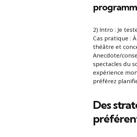
programma
2) Intro : Je te
Cas pratique : À
théâtre et conce
Anecdote/conseil
spectacles du s
expérience montr
préférez planifi
Des strat
préférent