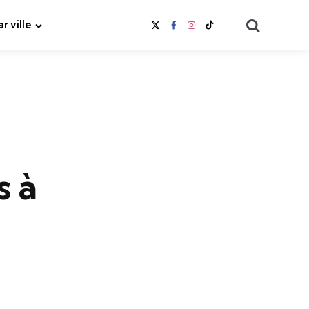
Search
ar ville
s à