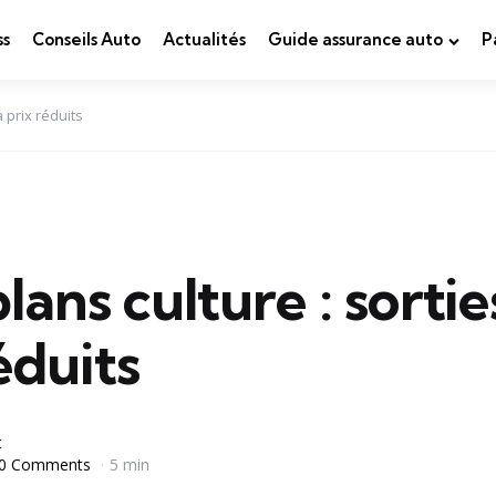
ss
Conseils Auto
Actualités
Guide assurance auto
P
à prix réduits
lans culture : sortie
éduits
t
0 Comments
5 min