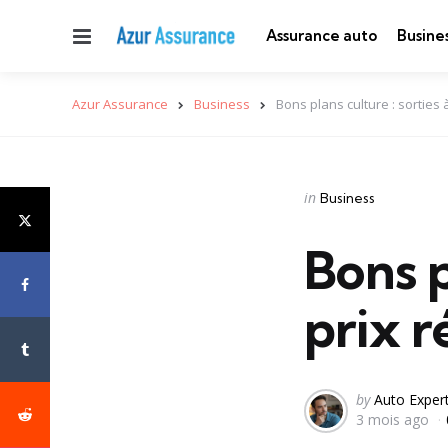
Menu
Assurance auto
Busine
Azur Assurance
Business
Bons plans culture : sorties 
Categories
Posted
in
Business
in
Bons p
prix r
Posted
by
Auto Exper
3 mois ago
by