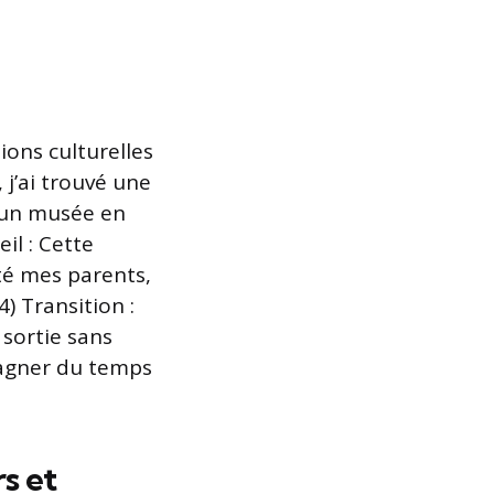
ions culturelles
 j’ai trouvé une
r un musée en
eil : Cette
ité mes parents,
4) Transition :
 sortie sans
 gagner du temps
s et