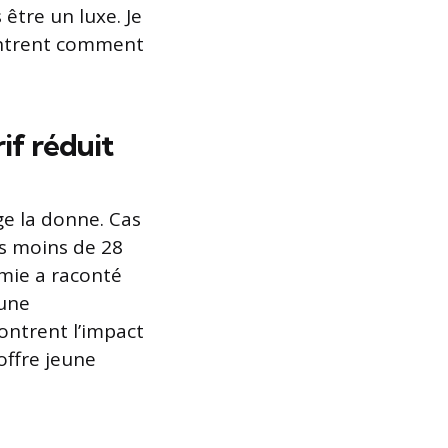
être un luxe. Je
ontrent comment
rif réduit
ge la donne. Cas
es moins de 28
 amie a raconté
 une
ontrent l’impact
offre jeune