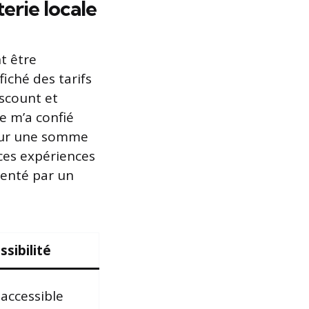
terie locale
t être
iché des tarifs
iscount et
e m’a confié
 pour une somme
 ces expériences
 tenté par un
ssibilité
 accessible