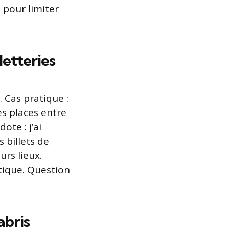
 pour limiter
letteries
. Cas pratique :
es places entre
ote : j’ai
 billets de
urs lieux.
atique. Question
abris