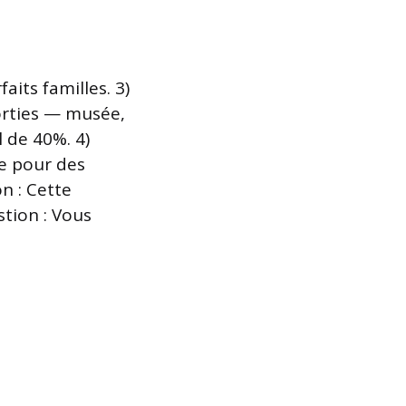
aits familles. 3)
sorties — musée,
l de 40%. 4)
te pour des
n : Cette
stion : Vous