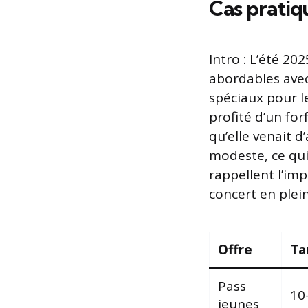
Cas pratiqu
Intro : L’été 20
abordables avec 
spéciaux pour le
profité d’un for
qu’elle venait 
modeste, ce qui 
rappellent l’imp
concert en plei
Offre
Tar
Pass
10
jeunes