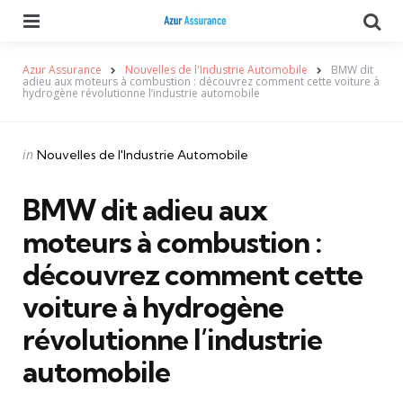
Menu
Se
Azur Assurance
Nouvelles de l'Industrie Automobile
BMW dit
adieu aux moteurs à combustion : découvrez comment cette voiture à
hydrogène révolutionne l’industrie automobile
Categories
Posted
in
Nouvelles de l'Industrie Automobile
in
BMW dit adieu aux
moteurs à combustion :
découvrez comment cette
voiture à hydrogène
révolutionne l’industrie
automobile