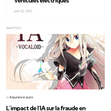
véhicules électriques
juin 22, 2025
Next Post
Posted
in
Assurance auto
in
L'impact de l'IA sur la fraude en