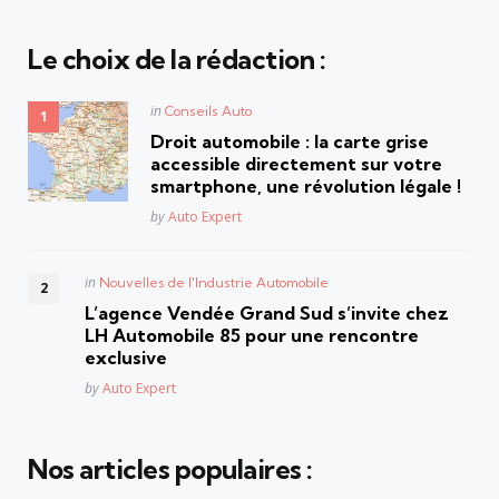
Le choix de la rédaction :
Posted
in
Conseils Auto
in
Droit automobile : la carte grise
accessible directement sur votre
smartphone, une révolution légale !
Posted
by
Auto Expert
Posted
in
Nouvelles de l'Industrie Automobile
in
L’agence Vendée Grand Sud s’invite chez
LH Automobile 85 pour une rencontre
exclusive
Posted
by
Auto Expert
Nos articles populaires :