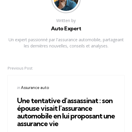
Written by
Auto Expert
Un expert passionné par l'assurance automobile, partageant
les dernières nouvelles, conseils et analyses.
Previous Post
Post
navigation
Posted
in
Assurance auto
in
Une tentative d'assassinat : son
épouse visait l'assurance
automobile en lui proposant une
assurance vie