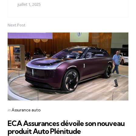
juillet 1, 2025
Next Post
Posted
in
Assurance auto
in
ECA Assurances dévoile son nouveau
produit Auto Plénitude