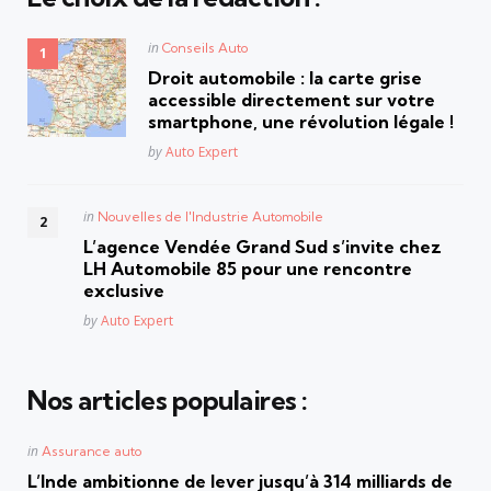
Posted
in
Conseils Auto
in
Droit automobile : la carte grise
accessible directement sur votre
smartphone, une révolution légale !
Posted
by
Auto Expert
Posted
in
Nouvelles de l'Industrie Automobile
in
L’agence Vendée Grand Sud s’invite chez
LH Automobile 85 pour une rencontre
exclusive
Posted
by
Auto Expert
Nos articles populaires :
Posted
in
Assurance auto
in
L’Inde ambitionne de lever jusqu’à 314 milliards de