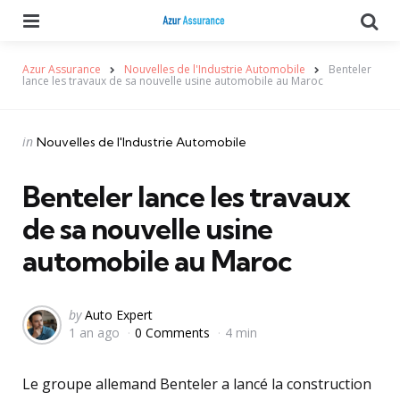
Menu
Se
Azur Assurance
Nouvelles de l'Industrie Automobile
Benteler
lance les travaux de sa nouvelle usine automobile au Maroc
Categories
Posted
in
Nouvelles de l'Industrie Automobile
in
Benteler lance les travaux
de sa nouvelle usine
automobile au Maroc
Posted
by
Auto Expert
1 an ago
0 Comments
4 min
by
Le groupe allemand Benteler a lancé la construction