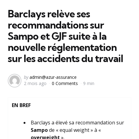
in
Barclays relève ses
recommandations sur
Sampo et GJF suite à la
nouvelle réglementation
sur les accidents du travail
Posted
by
admin@azur-assurance
2 mois ago
0 Comments
9 min
by
EN BREF
Barclays a élevé sa recommandation sur
Sampo
de « equal weight » à «
overweight
».