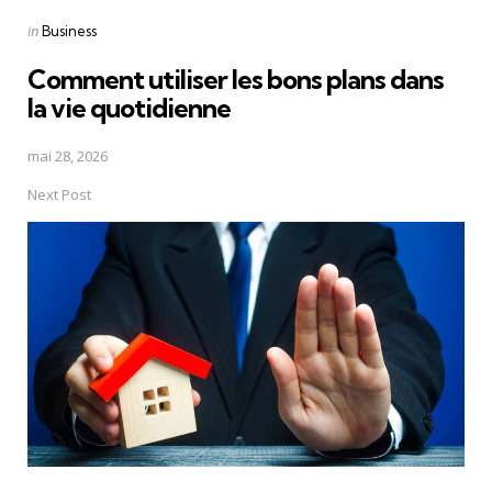
Posted
in
Business
in
Comment utiliser les bons plans dans
la vie quotidienne
mai 28, 2026
Next Post