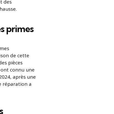
t des
hausse.
es primes
imes
ison de cette
 des pièces
, ont connu une
2024, après une
e réparation a
s