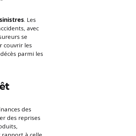
sinistres
. Les
ccidents, avec
sureurs se
 couvrir les
 décès parmi les
êt
inances des
ser des reprises
oduits,
 rapport à celle