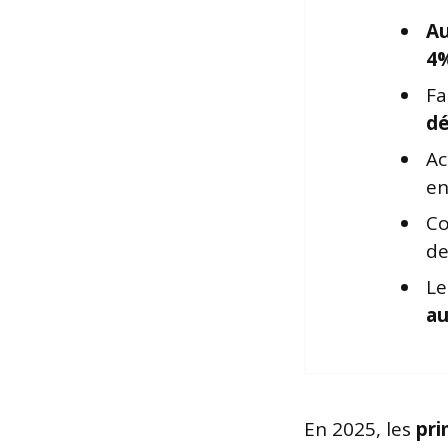
Au
4
Fa
dé
Ac
en
Co
de
Le
au
En 2025, les
pri