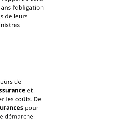
ans l’obligation
s de leurs
inistres
teurs de
assurance
et
r les coûts. De
surances
pour
lle démarche