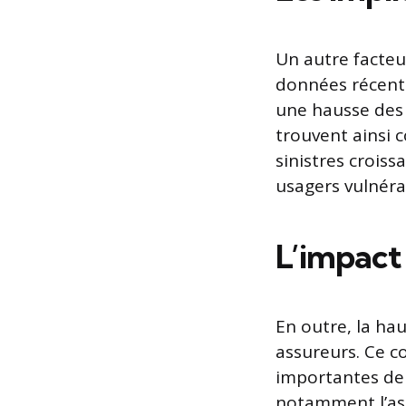
Un autre facte
données récente
une hausse des 
trouvent ainsi 
sinistres crois
usagers vulnérab
L’impact 
En outre, la ha
assureurs. Ce co
importantes de 
notamment l’ass