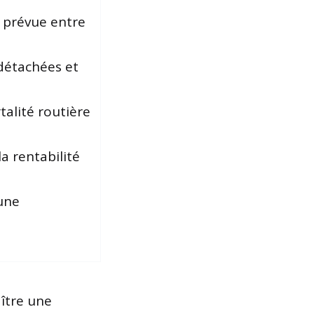
 prévue entre
détachées et
alité routière
la rentabilité
 une
ître une