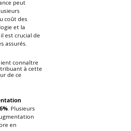
dance peut
lusieurs
du coût des
ogie et la
l est crucial de
s assurés.
ntation
 6%
. Plusieurs
augmentation
lore en