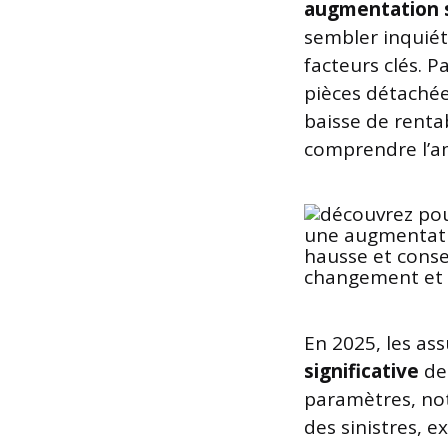
augmentation s
sembler inquiét
facteurs clés. 
pièces détachée
baisse de rentab
comprendre l’am
En 2025, les as
significative
de 
paramètres, no
des sinistres, e