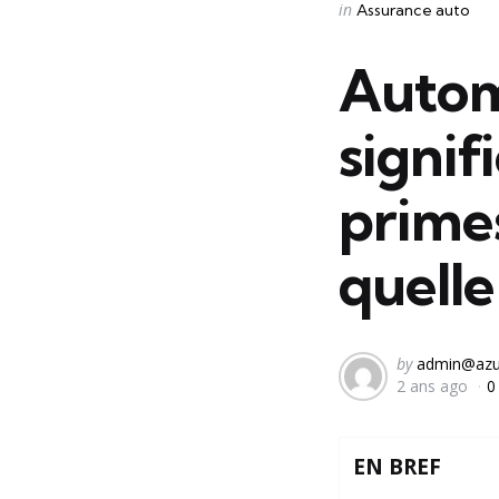
Categories
Posted
in
Assurance auto
in
Autom
signif
prime
quelle
Posted
by
admin@azu
2 ans ago
0
by
EN BREF