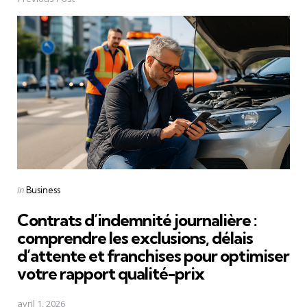
Post
navigation
Posted
in
Business
in
Contrats d’indemnité journalière :
comprendre les exclusions, délais
d’attente et franchises pour optimiser
votre rapport qualité-prix
avril 1, 2026