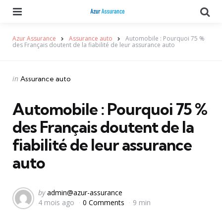
Menu
Se
Azur Assurance
Assurance auto
Automobile : Pourquoi 75 %
des Français doutent de la fiabilité de leur assurance auto
Categories
Posted
in
Assurance auto
in
Automobile : Pourquoi 75 %
des Français doutent de la
fiabilité de leur assurance
auto
Posted
by
admin@azur-assurance
4 mois ago
0 Comments
9 min
by