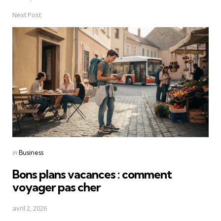
Next Post
Posted
in
Business
in
Bons plans vacances : comment
voyager pas cher
avril 2, 2026