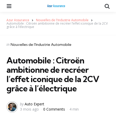
Menu
Se
Azur Assurance
Nouvelles de l'Industrie Automobile
Automobile : Citroën ambitionne de recréer l’effet iconique de la 2CV
grâce à l’électrique
Categories
Posted
in
Nouvelles de l'Industrie Automobile
in
Automobile : Citroën
ambitionne de recréer
l’effet iconique de la 2CV
grâce à l’électrique
Posted
by
Auto Expert
3 mois ago
0 Comments
4 min
by