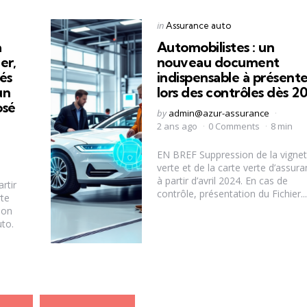
Categories
Posted
in
Assurance auto
in
a
Automobilistes : un
er,
nouveau document
és
indispensable à présent
un
lors des contrôles dès 2
osé
Posted
by
admin@azur-assurance
by
2 ans ago
0 Comments
8 min
EN BREF Suppression de la vignet
verte et de la carte verte d’assur
à partir d’avril 2024. En cas de
rtir
contrôle, présentation du Fichier...
rte
ion
uto.