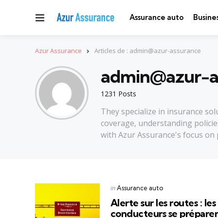
Menu
Assurance auto
Busine
Azur Assurance
Articles de : admin@azur-assurance
admin@azur-a
1231 Posts
They specialize in insurance so
coverage, understanding policie
with Azur Assurance's focus on p
Categories
Posted
in
Assurance auto
in
Alerte sur les routes : les
conducteurs se prépare