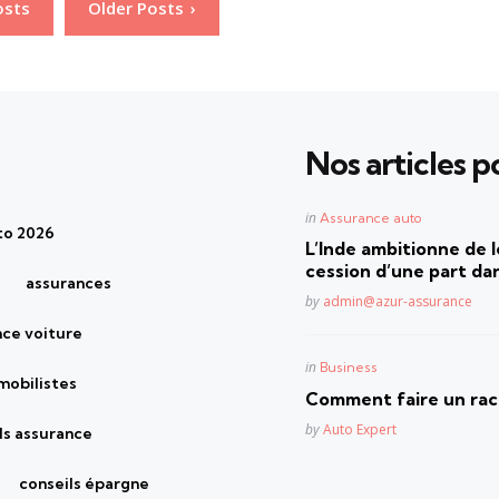
osts
Older Posts
Nos articles po
Posted
in
Assurance auto
to 2026
in
L’Inde ambitionne de le
cession d’une part dan
assurances
Posted
by
admin@azur-assurance
nce voiture
Posted
in
Business
mobilistes
in
Comment faire un rach
Posted
by
Auto Expert
ls assurance
conseils épargne