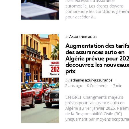
frais excessifs d’assurance
automobile. Les clients doivent
comprendre les conditions généra
pour accéder à...
Categories
Posted
in
Assurance auto
in
Augmentation des tarif
des assurances auto en
Algérie prévue pour 202
découvrez les nouveau
prix
Posted
by
admin@azur-assurance
by
2 ans ago
0 Comments
7 min
EN BREF Changments majeurs
prévus pour l’assurance auto en
Algérie au 1er janvier 2025. Paie
de la Responsabilité Civile (RC)
uniquement par moyens scripturaux