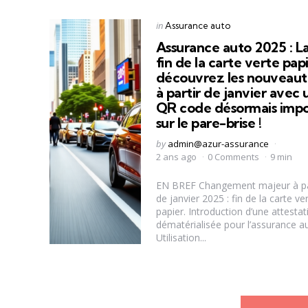
Categories
Posted
in
Assurance auto
in
Assurance auto 2025 : L
fin de la carte verte papi
découvrez les nouveaut
à partir de janvier avec 
QR code désormais imp
sur le pare-brise !
Posted
by
admin@azur-assurance
by
2 ans ago
0 Comments
9 min
EN BREF Changement majeur à pa
de janvier 2025 : fin de la carte ve
papier. Introduction d’une attestat
dématérialisée pour l’assurance a
Utilisation...