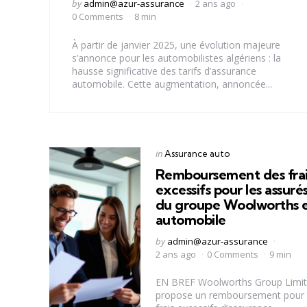
Posted
by
admin@azur-assurance
2 ans ago
by
0 Comments
8 min
À partir de janvier 2025, une évolution majeure
s’annonce pour les automobilistes algériens : la
hausse significative des tarifs d’assurance
automobile. Cette augmentation, annoncée...
Categories
Posted
in
Assurance auto
in
Remboursement des frai
excessifs pour les assuré
du groupe Woolworths 
automobile
Posted
by
admin@azur-assurance
by
2 ans ago
0 Comments
9 min
EN BREF Woolworths Group Limi
propose un remboursement pour 