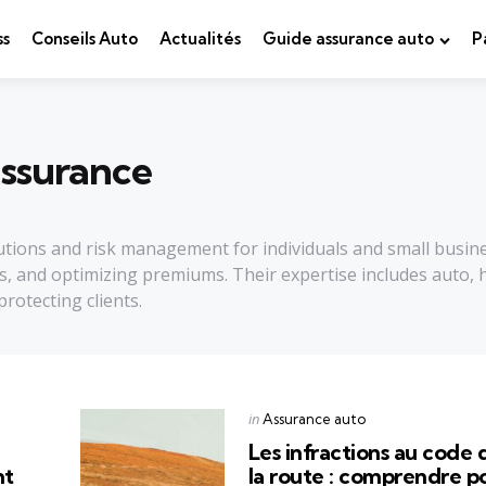
ss
Conseils Auto
Actualités
Guide assurance auto
P
ssurance
lutions and risk management for individuals and small busin
s, and optimizing premiums. Their expertise includes auto, 
rotecting clients.
Categories
Posted
in
Assurance auto
in
Les infractions au code 
nt
la route : comprendre p