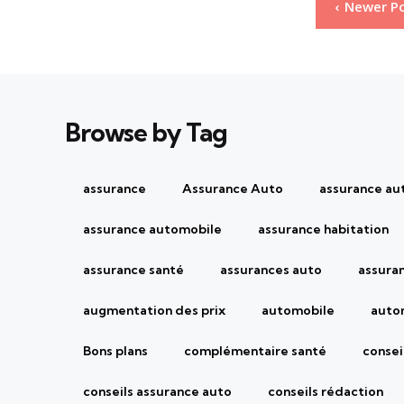
Pagination
Newer P
des
publications
Browse by Tag
assurance
Assurance Auto
assurance au
assurance automobile
assurance habitation
assurance santé
assurances auto
assura
augmentation des prix
automobile
auto
Bons plans
complémentaire santé
consei
conseils assurance auto
conseils rédaction