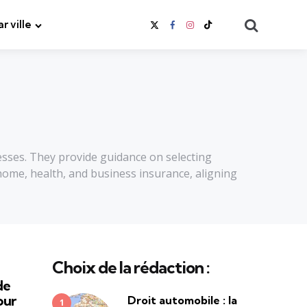
Search
ar ville
esses. They provide guidance on selecting
home, health, and business insurance, aligning
Choix de la rédaction :
de
our
Droit automobile : la