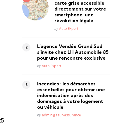
carte grise accessible
directement sur votre
smartphone, une
révolution légale !
Posted
by
Auto Expert
L’agence Vendée Grand Sud
s’invite chez LH Automobile 85
pour une rencontre exclusive
Posted
by
Auto Expert
Incendies : les démarches
essentielles pour obtenir une
indemnisation après des
dommages à votre logement
ou véhicule
Posted
by
admin@azur-assurance
25