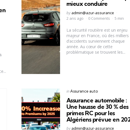
mieux conduire
en
Posted
by
admin@azur-assurance
by
2 ans ago
0 Comments
5 min
La sécurité routière est un enjeu
majeur en France, où des milliers
d’accidents surviennent chaque
année. Au cœur de cette
s
problématique se trouvent les...
%
e...
Categories
Posted
in
Assurance auto
in
Assurance automobile :
Une hausse de 30 % des
primes RC pour les
Algériens prévue en 20
Posted
by
admin@azur-assurance