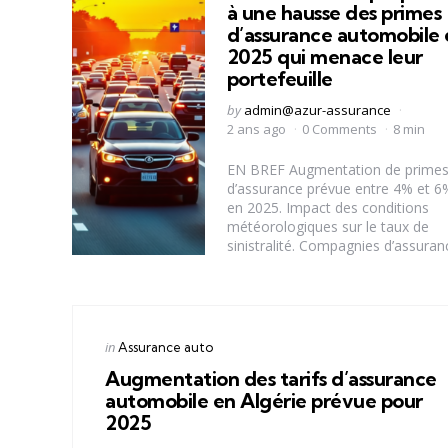
à une hausse des primes
d’assurance automobile 
2025 qui menace leur
portefeuille
Posted
by
admin@azur-assurance
by
2 ans ago
0 Comments
8 min
EN BREF Augmentation de prime
d’assurance prévue entre 4% et 6
en 2025. Impact des conditions
météorologiques sur le taux de
sinistralité. Compagnies d’assuranc
Categories
Posted
in
Assurance auto
in
Augmentation des tarifs d’assurance
automobile en Algérie prévue pour
2025