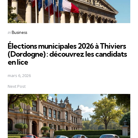
Posted
in
Business
in
Élections municipales 2026 à Thiviers
(Dordogne) : découvrez les candidats
en lice
mars 6, 2026
Next Post