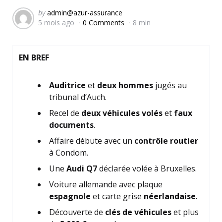
Posted
by
admin@azur-assurance
5 mois ago
0 Comments
8 min
by
EN BREF
Auditrice
et
deux hommes
jugés au
tribunal d’Auch.
Recel de
deux véhicules volés
et
faux
documents
.
Affaire débute avec un
contrôle routier
à Condom.
Une
Audi Q7
déclarée volée à Bruxelles.
Voiture allemande avec plaque
espagnole
et carte grise
néerlandaise
.
Découverte de
clés de véhicules
et plus