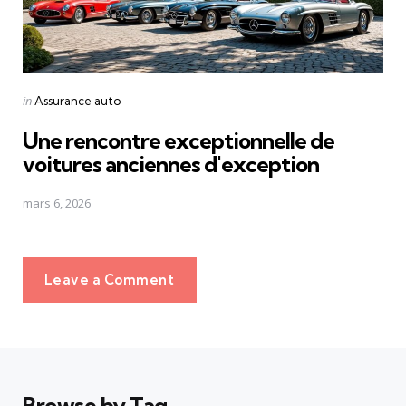
Posted
in
Assurance auto
in
Une rencontre exceptionnelle de
voitures anciennes d'exception
mars 6, 2026
Leave a Comment
Browse by Tag