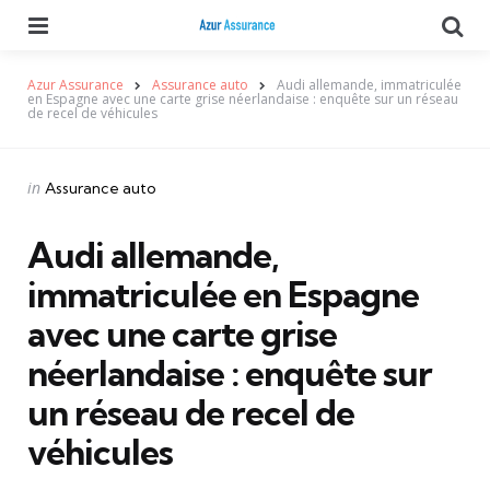
Menu
Se
Azur Assurance
Assurance auto
Audi allemande, immatriculée
en Espagne avec une carte grise néerlandaise : enquête sur un réseau
de recel de véhicules
Categories
Posted
in
Assurance auto
in
Audi allemande,
immatriculée en Espagne
avec une carte grise
néerlandaise : enquête sur
un réseau de recel de
véhicules