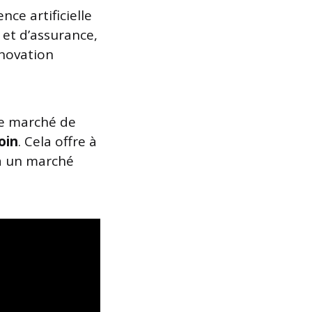
ence artificielle
 et d’assurance,
nnovation
 le marché de
oin
. Cela offre à
 à un marché