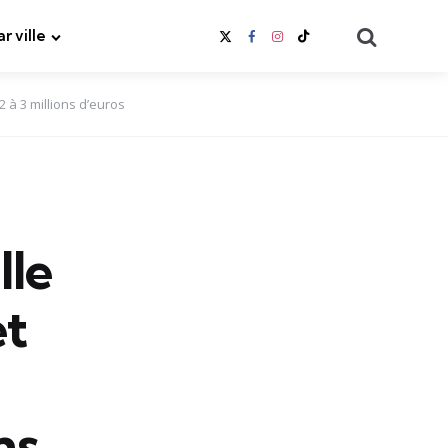
Search
ar ville
 à 3 millions d’euros
lle
et
ns