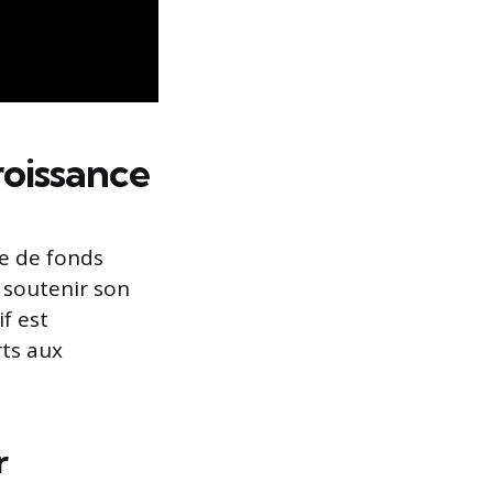
roissance
ée de fonds
à soutenir son
f est
rts aux
r