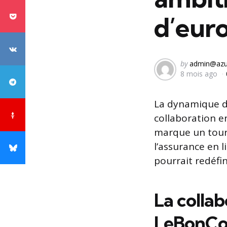
d’eur
Posted
by
admin@azu
8 mois ago
by
La dynamique du
collaboration e
marque un tourn
l’assurance en 
pourrait redéfin
La colla
LeBonCo