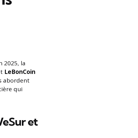
 2025, la
et
LeBonCoin
is abordent
cière qui
WeSur et