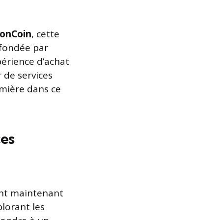
onCoin
, cette
 fondée par
périence d’achat
 de services
emière dans ce
ces
vent maintenant
lorant les