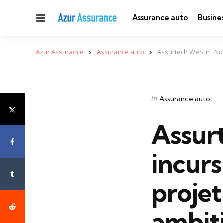
Menu
Assurance auto
Busine
Azur Assurance
Assurance auto
Assurtech WeSur : Nou
Categories
Posted
in
Assurance auto
in
Assur
incurs
projet
ambiti