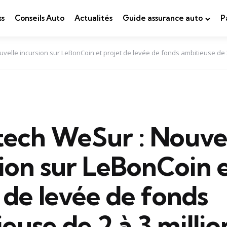
ss
Conseils Auto
Actualités
Guide assurance auto
P
velle incursion sur LeBonCoin et projet de levée de fonds ambitieuse de 2
tech WeSur : Nouve
ion sur LeBonCoin 
 de levée de fonds
euse de 2 à 3 millio