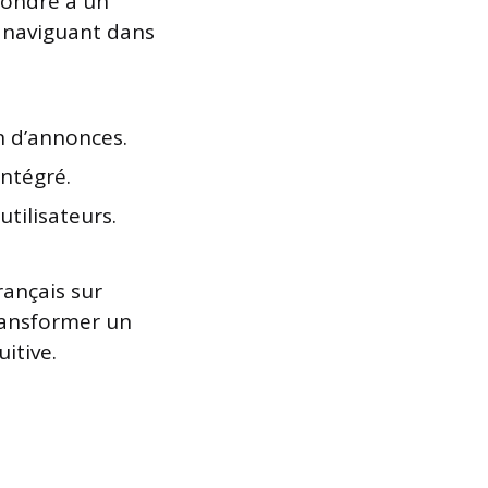
pondre à un
n naviguant dans
n d’annonces.
ntégré.
tilisateurs.
rançais sur
 transformer un
itive.