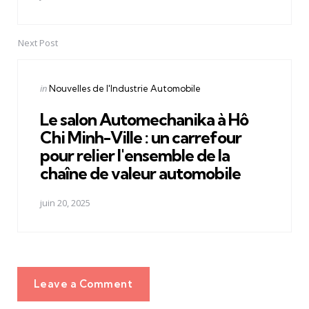
Next Post
Posted
in
Nouvelles de l'Industrie Automobile
in
Le salon Automechanika à Hô
Chi Minh-Ville : un carrefour
pour relier l'ensemble de la
chaîne de valeur automobile
juin 20, 2025
Leave a Comment