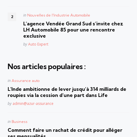
Posted
in
Nouvelles de l'Industrie Automobile
in
L’agence Vendée Grand Sud s’invite chez
LH Automobile 85 pour une rencontre
exclusive
Posted
by
Auto Expert
Nos articles populaires :
Posted
in
Assurance auto
in
L’Inde ambitionne de lever jusqu’à 314 milliards de
roupies via la cession d’une part dans Life
Posted
by
admin@azur-assurance
Posted
in
Business
in
Comment faire un rachat de crédit pour alléger
ses mensualités