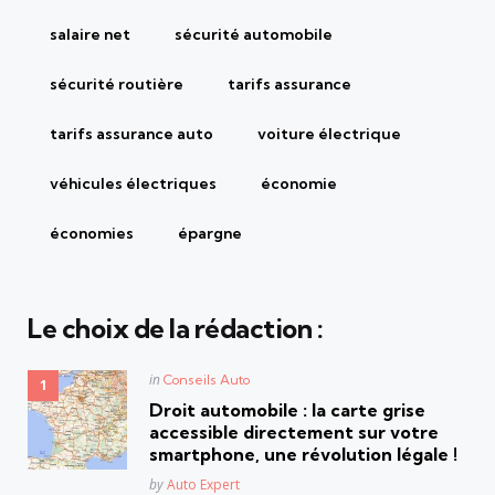
salaire net
sécurité automobile
sécurité routière
tarifs assurance
tarifs assurance auto
voiture électrique
véhicules électriques
économie
économies
épargne
Le choix de la rédaction :
Posted
in
Conseils Auto
in
Droit automobile : la carte grise
accessible directement sur votre
smartphone, une révolution légale !
Posted
by
Auto Expert