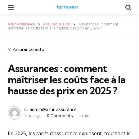
Menu
Se
Azur Assurance
Assurance auto
Assurances : comment
maîtriser les coûts face à la hausse des prix en 2025 ?
Categories
Posted
in
Assurance auto
in
Assurances : comment
maîtriser les coûts face à la
hausse des prix en 2025 ?
Posted
by
admin@azur-assurance
1 an ago
0 Comments
4 min
by
En 2025, les tarifs d’assurance explosent, touchant le