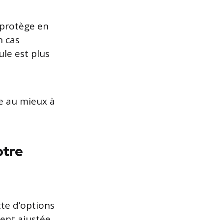
s protège en
n cas
ule est plus
e au mieux à
otre
te d’options
ent ajustée.