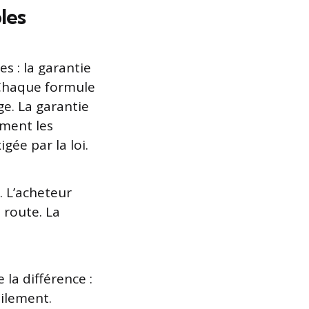
les
s : la garantie
. Chaque formule
ge. La garantie
ement les
gée par la loi.
. L’acheteur
a route. La
 la différence :
tilement.