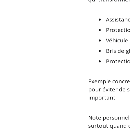
Assistan
Protectio
Véhicule
Bris de g
Protecti
Exemple concret
pour éviter de 
important.
Note personnell
surtout quand o