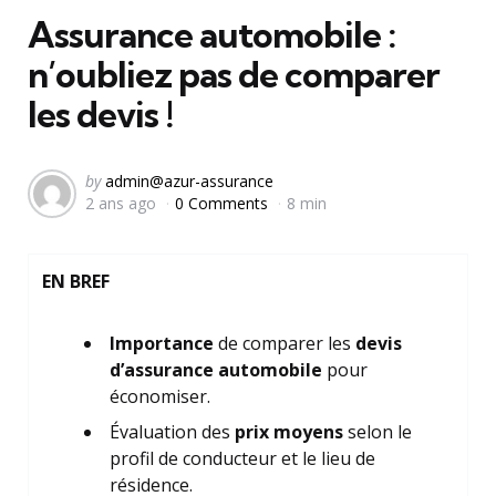
Assurance automobile :
n’oubliez pas de comparer
les devis !
Posted
by
admin@azur-assurance
2 ans ago
0 Comments
8 min
by
EN BREF
Importance
de comparer les
devis
d’assurance automobile
pour
économiser.
Évaluation des
prix moyens
selon le
profil de conducteur et le lieu de
résidence.