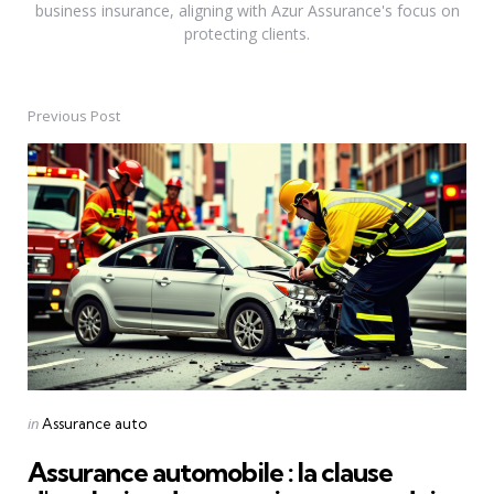
business insurance, aligning with Azur Assurance's focus on
protecting clients.
Previous Post
Post
navigation
Posted
in
Assurance auto
in
Assurance automobile : la clause