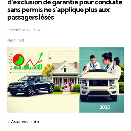
d'exclusion de garantie pour conduite
sans permis ne s'applique plus aux
passagers lésés
décembre 17, 2024
Next Post
Posted
in
Assurance auto
in