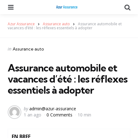
Menu
Se
Azur Assurance
Assurance auto
Assurance automobile et
vacances d’été : les réflexes essentiels à adopter
Categories
Posted
in
Assurance auto
in
Assurance automobile et
vacances d’été : les réflexes
essentiels à adopter
Posted
by
admin@azur-assurance
1 an ago
0 Comments
10 min
by
EN BREF