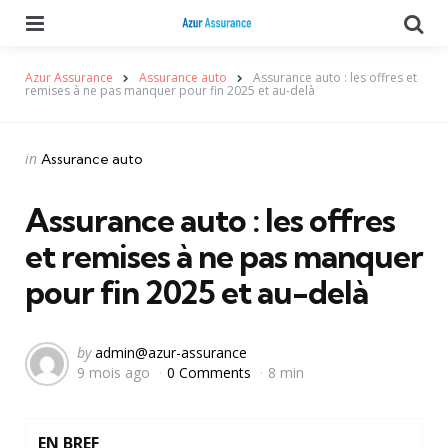
Menu
Se
Azur Assurance
Assurance auto
Assurance auto : les offres et
remises à ne pas manquer pour fin 2025 et au-delà
Categories
Posted
in
Assurance auto
in
Assurance auto : les offres
et remises à ne pas manquer
pour fin 2025 et au-delà
Posted
by
admin@azur-assurance
9 mois ago
0 Comments
8 min
by
EN BREF