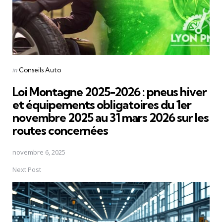
Posted
in
Conseils Auto
in
Loi Montagne 2025-2026 : pneus hiver
et équipements obligatoires du 1er
novembre 2025 au 31 mars 2026 sur les
routes concernées
novembre 6, 2025
Next Post