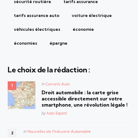
sécurité routière
tarifs assurance
tarifs assurance auto
voiture électrique
véhicules électriques
économie
économies
épargne
Le choix de la rédaction :
Posted
in
Conseils Auto
in
Droit automobile : la carte grise
accessible directement sur votre
smartphone, une révolution légale !
Posted
by
Auto Expert
Posted
in
Nouvelles de l'Industrie Automobile
in