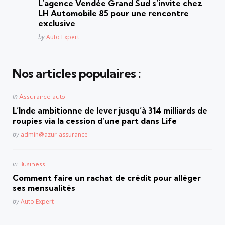
L’agence Vendée Grand Sud s’invite chez
LH Automobile 85 pour une rencontre
exclusive
Posted
by
Auto Expert
Nos articles populaires :
Posted
in
Assurance auto
in
L’Inde ambitionne de lever jusqu’à 314 milliards de
roupies via la cession d’une part dans Life
Posted
by
admin@azur-assurance
Posted
in
Business
in
Comment faire un rachat de crédit pour alléger
ses mensualités
Posted
by
Auto Expert