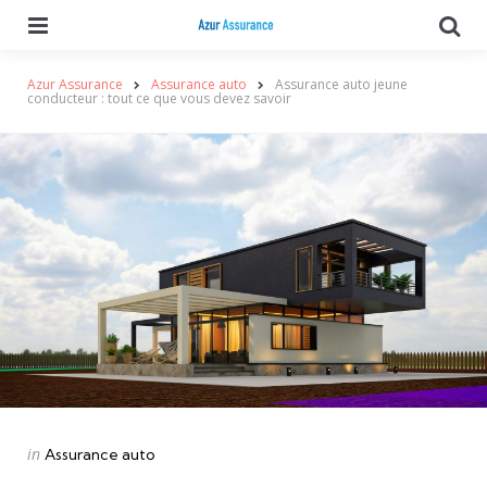
Menu
Se
Azur Assurance
Assurance auto
Assurance auto jeune
conducteur : tout ce que vous devez savoir
Categories
Posted
in
Assurance auto
in