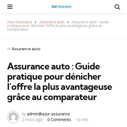
Menu
Se
Azur Assurance
Assurance auto
Assurance auto : Guide
pratique pour dénicher l’offre la plus avantageuse grâce au
comparateur
Categories
Posted
in
Assurance auto
in
Assurance auto : Guide
pratique pour dénicher
l’offre la plus avantageuse
grâce au comparateur
Posted
by
admin@azur-assurance
2 mois ago
0 Comments
10 min
by