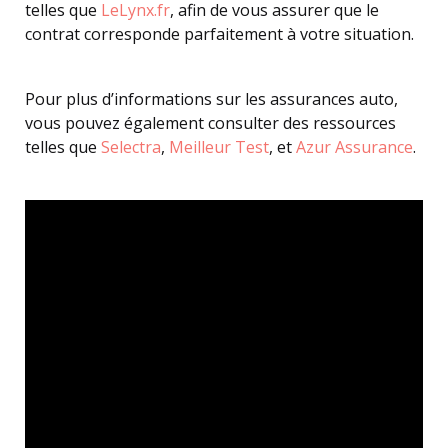
telles que
LeLynx.fr
, afin de vous assurer que le
contrat corresponde parfaitement à votre situation.
Pour plus d’informations sur les assurances auto,
vous pouvez également consulter des ressources
telles que
Selectra
,
Meilleur Test
, et
Azur Assurance
.