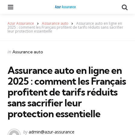
Menu
Se
Azur Assurance
Assurance auto
Assurance auto en ligne en
2025 : comment les Français profitent de tarifs réduits sans sacrifier
leur protection essentielle
Categories
Posted
in
Assurance auto
in
Assurance auto en ligne en
2025 : comment les Français
profitent de tarifs réduits
sans sacrifier leur
protection essentielle
Posted
by
admin@azur-assurance