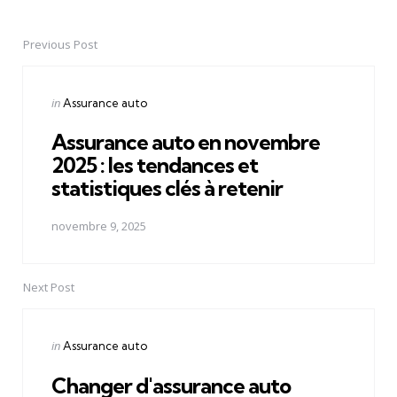
Previous Post
Post
navigation
Posted
in
Assurance auto
in
Assurance auto en novembre
2025 : les tendances et
statistiques clés à retenir
novembre 9, 2025
Next Post
Posted
in
Assurance auto
in
Changer d'assurance auto