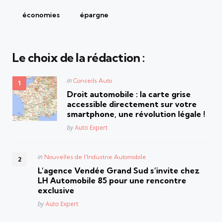
économies
épargne
Le choix de la rédaction :
Posted
in
Conseils Auto
in
Droit automobile : la carte grise
accessible directement sur votre
smartphone, une révolution légale !
Posted
by
Auto Expert
Posted
in
Nouvelles de l'Industrie Automobile
in
L’agence Vendée Grand Sud s’invite chez
LH Automobile 85 pour une rencontre
exclusive
Posted
by
Auto Expert