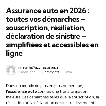
in
Assurance auto en 2026 :
toutes vos démarches –
souscription, résiliation,
déclaration de sinistre –
simplifiées et accessibles en
ligne
Posted
by
admin@azur-assurance
3 mois ago
0 Comments
3 min
by
Dans un monde de plus en plus numérique,
l’assurance auto
connaît une transformation
majeure. Les démarches telles que la souscription, la
résiliation ou la déclaration de sinistre deviennent