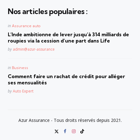
Nos articles populaires :
Posted
in
Assurance auto
in
L’Inde ambitionne de lever jusqu’à 314 milliards de
roupies via la cession d’une part dans Life
Posted
by
admin@azur-assurance
Posted
in
Business
in
Comment faire un rachat de crédit pour alléger
ses mensualités
Posted
by
Auto Expert
Azur Assurance - Tous droits réservés depuis 2021.