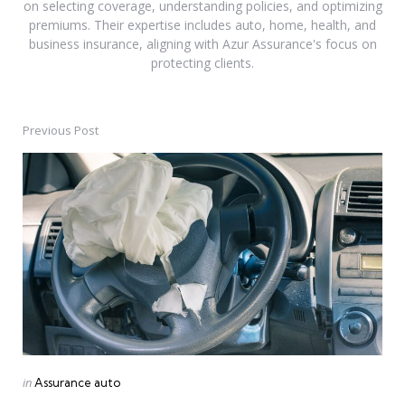
on selecting coverage, understanding policies, and optimizing
premiums. Their expertise includes auto, home, health, and
business insurance, aligning with Azur Assurance's focus on
protecting clients.
Previous Post
Post
navigation
Posted
in
Assurance auto
in