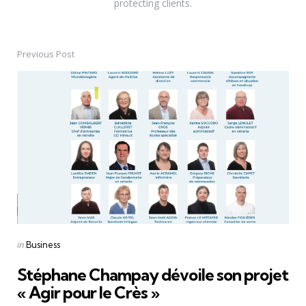
protecting clients.
Previous Post
Post
navigation
Posted
in
Business
in
Stéphane Champay dévoile son projet
« Agir pour le Crès »