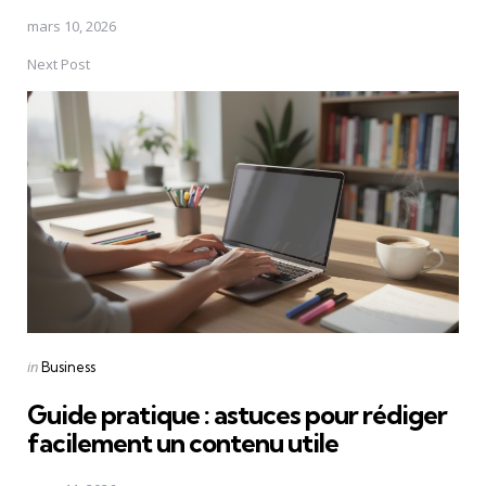
mars 10, 2026
Next Post
Posted
in
Business
in
Guide pratique : astuces pour rédiger
facilement un contenu utile