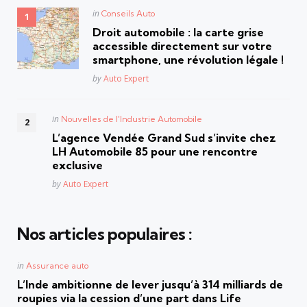
Posted
in
Conseils Auto
in
Droit automobile : la carte grise
accessible directement sur votre
smartphone, une révolution légale !
Posted
by
Auto Expert
Posted
in
Nouvelles de l'Industrie Automobile
in
L’agence Vendée Grand Sud s’invite chez
LH Automobile 85 pour une rencontre
exclusive
Posted
by
Auto Expert
Nos articles populaires :
Posted
in
Assurance auto
in
L’Inde ambitionne de lever jusqu’à 314 milliards de
roupies via la cession d’une part dans Life