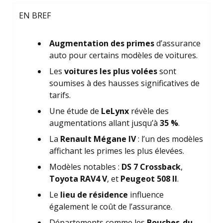
EN BREF
Augmentation des primes
d’assurance
auto pour certains modèles de voitures.
Les
voitures les plus volées
sont
soumises à des hausses significatives de
tarifs.
Une étude de
LeLynx
révèle des
augmentations allant jusqu’à
35 %
.
La
Renault Mégane IV
: l’un des modèles
affichant les primes les plus élevées.
Modèles notables :
DS 7 Crossback
,
Toyota RAV4 V
, et
Peugeot 508 II
.
Le
lieu de résidence
influence
également le coût de l’assurance.
Départements comme les
Bouches-du-