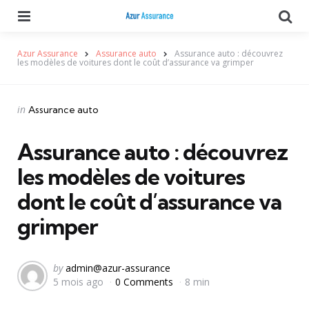
Menu
Se
Azur Assurance
Assurance auto
Assurance auto : découvrez
les modèles de voitures dont le coût d’assurance va grimper
Categories
Posted
in
Assurance auto
in
Assurance auto : découvrez
les modèles de voitures
dont le coût d’assurance va
grimper
Posted
by
admin@azur-assurance
5 mois ago
0 Comments
8 min
by