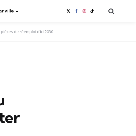
Search
ar ville
pièces de réemploi d’ici 2030
u
ter