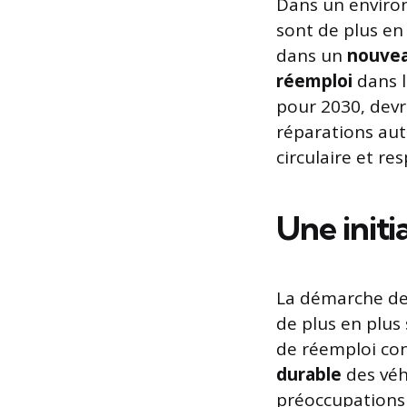
Dans un environ
sont de plus en
dans un
nouvea
réemploi
dans l
pour 2030, devr
réparations au
circulaire et re
Une initi
La démarche de 
de plus en plus
de réemploi con
durable
des véh
préoccupations