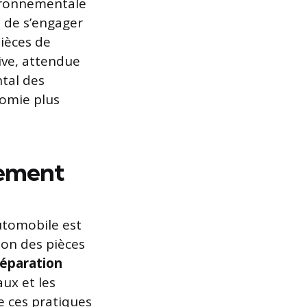
vironnementale
 de s’engager
pièces de
ive, attendue
tal des
omie plus
nement
utomobile est
ion des pièces
réparation
ux et les
de ces pratiques