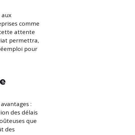
 aux
reprises comme
cette attente
iat permettra,
 réemploi pour
le
 avantages :
ion des délais
 coûteuses que
ût des