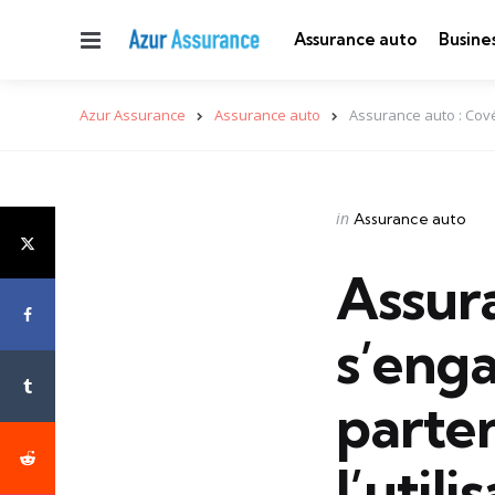
Menu
Assurance auto
Busine
Azur Assurance
Assurance auto
Assurance auto : Cové
Categories
Posted
in
Assurance auto
in
Assur
s’eng
parte
l’util