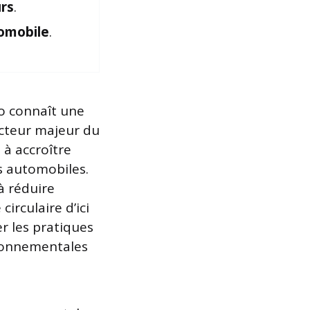
rs
.
tomobile
.
to connaît une
 acteur majeur du
à accroître
s automobiles.
à réduire
irculaire d’ici
r les pratiques
ironnementales