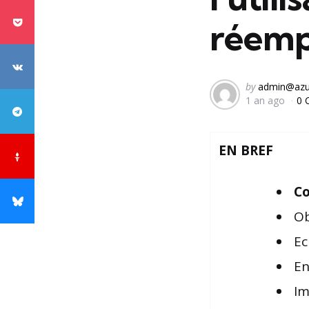
réempl
Posted
by
admin@azu
1 an ago
0 
by
EN BREF
C
Ob
Ec
En
Im