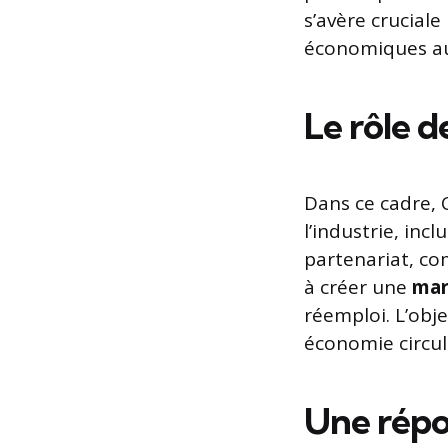
s’avère cruciale
économiques au
Le rôle d
Dans ce cadre, C
l’industrie, inc
partenariat, c
à créer une
mar
réemploi. L’obje
économie circul
Une répo