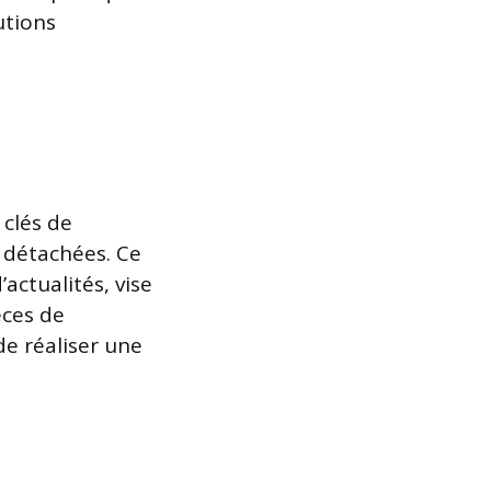
utions
 clés de
 détachées. Ce
ctualités, vise
èces de
 de réaliser une