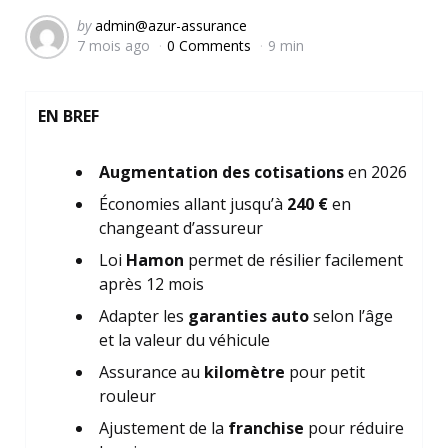
Posted
by
admin@azur-assurance
7 mois ago
0 Comments
9 min
by
EN BREF
Augmentation des cotisations
en 2026
Économies allant jusqu’à
240 €
en
changeant d’assureur
Loi
Hamon
permet de résilier facilement
après 12 mois
Adapter les
garanties auto
selon l’âge
et la valeur du véhicule
Assurance au
kilomètre
pour petit
rouleur
Ajustement de la
franchise
pour réduire