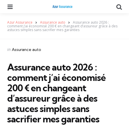
Menu
Se
Azur Assurance
Assurance auto
Assurance auto 2026 :
comment j’ai économisé 200 € en changeant d’assureur grâce à des
astuces simples sans sacrifier mes garanties
Categories
Posted
in
Assurance auto
in
Assurance auto 2026 :
comment j’ai économisé
200 € en changeant
d’assureur grâce à des
astuces simples sans
sacrifier mes garanties