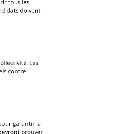
ir tous les
andidats doivent
ollectivité. Les
els contre
our garantir la
 devront prouver