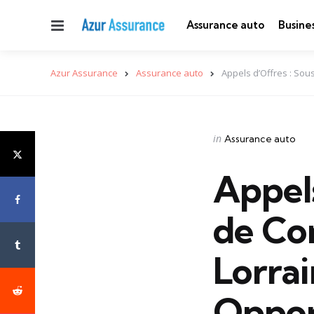
Menu
Assurance auto
Busine
Azur Assurance
Assurance auto
Appels d’Offres : Sou
Categories
Posted
in
Assurance auto
in
Appels
de Co
Lorrai
Opport