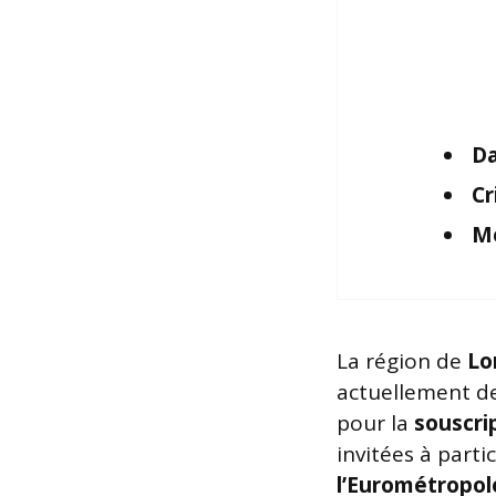
Da
Cr
Mo
La région de
Lo
actuellement d
pour la
souscri
invitées à parti
l’Eurométropol