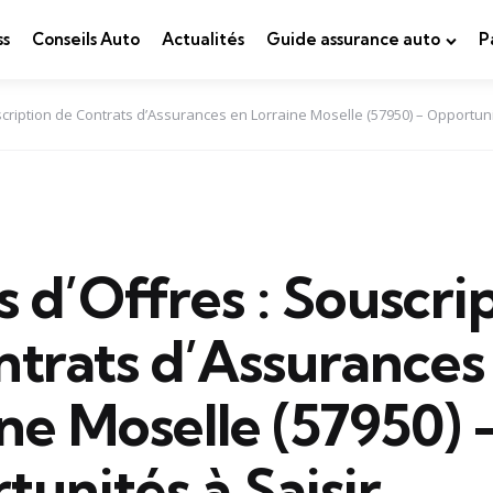
ss
Conseils Auto
Actualités
Guide assurance auto
P
scription de Contrats d’Assurances en Lorraine Moselle (57950) – Opportuni
 d’Offres : Souscri
ntrats d’Assurances
ne Moselle (57950) 
unités à Saisir