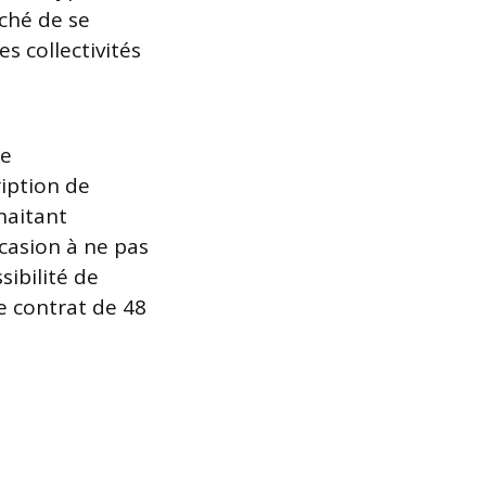
ché de se
s collectivités
de
iption de
haitant
ccasion à ne pas
sibilité de
e contrat de 48