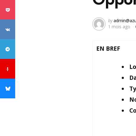
Posted
by
admin@azu
1 mois ago
by
EN BREF
Lo
Da
Ty
No
Co