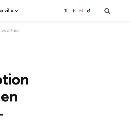
Search
ar ville
tés à Saisir
ption
 en
–