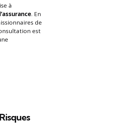
ise à
d’assurance
. En
missionnaires de
onsultation est
une
 Risques