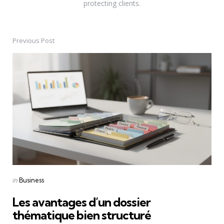
protecting clients.
Previous Post
Post
navigation
Posted
in
Business
in
Les avantages d’un dossier
thématique bien structuré