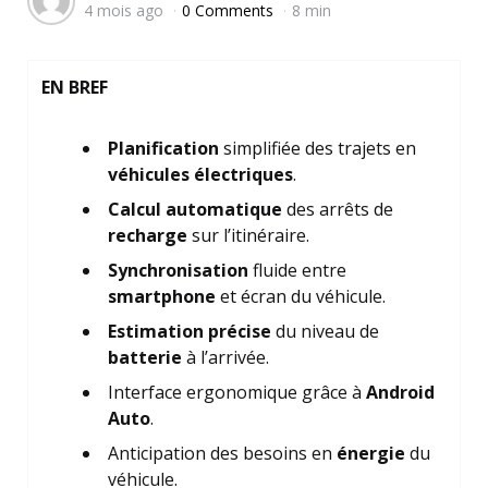
4 mois ago
0 Comments
8 min
by
EN BREF
Planification
simplifiée des trajets en
véhicules électriques
.
Calcul automatique
des arrêts de
recharge
sur l’itinéraire.
Synchronisation
fluide entre
smartphone
et écran du véhicule.
Estimation précise
du niveau de
batterie
à l’arrivée.
Interface ergonomique grâce à
Android
Auto
.
Anticipation des besoins en
énergie
du
véhicule.