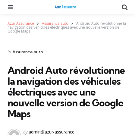
Menu
Se
Azur Assurance
Assurance auto
Android Auto révolutionne la
navigation des véhicules électriques avec une nouvelle version de
Google Maps
Categories
Posted
in
Assurance auto
in
Android Auto révolutionne
la navigation des véhicules
électriques avec une
nouvelle version de Google
Maps
Posted
by
admin@azur-assurance