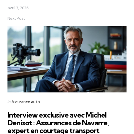
avril 3, 2026
Next Post
Posted
in
Assurance auto
in
Interview exclusive avec Michel
Denisot : Assurances de Navarre,
expert en courtage transport