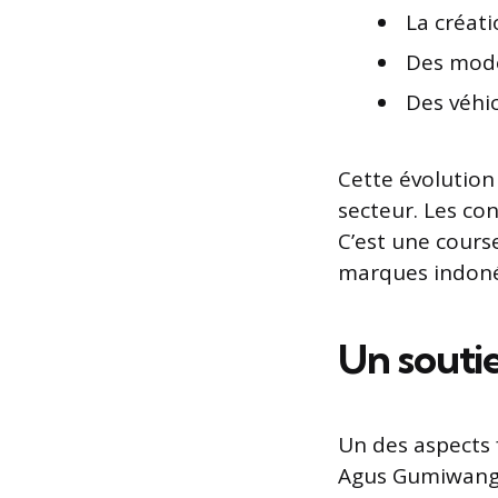
La créat
Des modè
Des véhi
Cette évolution
secteur. Les co
C’est une cours
marques indonés
Un souti
Un des aspects 
Agus Gumiwang m