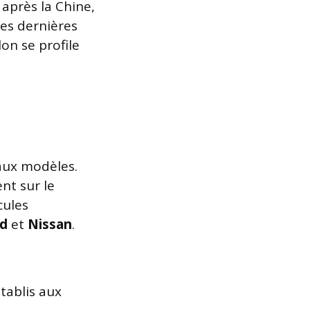
après la Chine,
les dernières
on se profile
eaux modèles.
nt sur le
cules
rd
et
Nissan
.
tablis aux