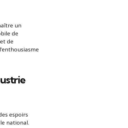
aître un
obile de
 et de
à l’enthousiasme
ustrie
des espoirs
le national.