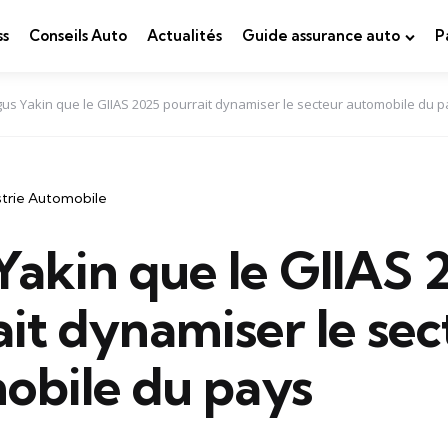
ss
Conseils Auto
Actualités
Guide assurance auto
P
us Yakin que le GIIAS 2025 pourrait dynamiser le secteur automobile du 
strie Automobile
Yakin que le GIIAS 
it dynamiser le sec
obile du pays