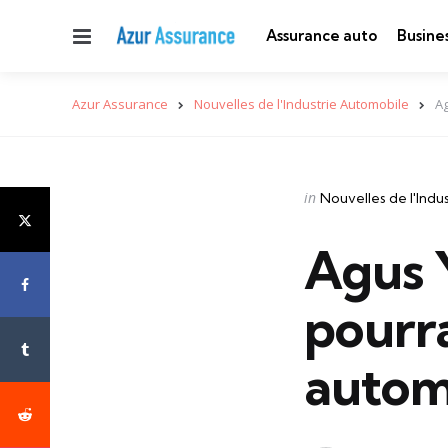
Menu
Assurance auto
Busine
Azur Assurance
Nouvelles de l'Industrie Automobile
Ag
Categories
Posted
in
Nouvelles de l'Indu
in
Agus 
pourra
autom