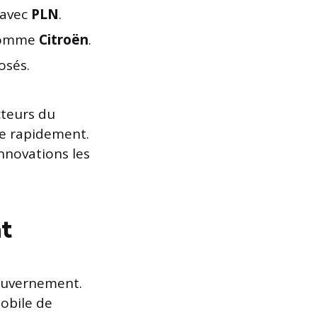
 avec
PLN
.
 comme
Citroën
.
osés.
cteurs du
ue rapidement.
nnovations les
t
gouvernement.
obile de