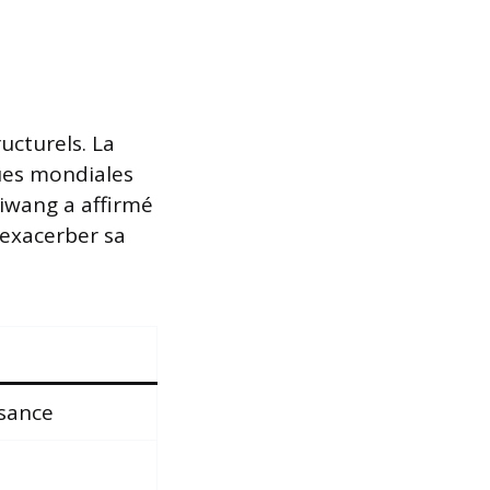
ructurels. La
ues mondiales
iwang a affirmé
 exacerber sa
ssance