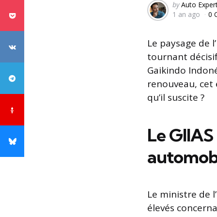
Posted
by
Auto Exper
1 an ago
0 
by
Le paysage de l
tournant décisi
Gaikindo Indoné
renouveau, cet é
qu’il suscite ?
Le GIIAS 
automobi
Le ministre de 
élevés concerna