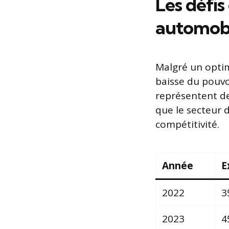
Les défis
automobi
Malgré un optimi
baisse du pouvo
représentent de
que le secteur 
compétitivité.
Année
E
2022
3
2023
4