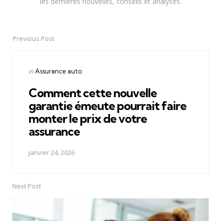
les dernières nouvelles, conseils et analyses.
Previous Post
Post
navigation
Posted
in
Assurance auto
in
Comment cette nouvelle
garantie émeute pourrait faire
monter le prix de votre
assurance
janvier 24, 2026
Next Post