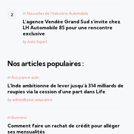
Posted
in
Nouvelles de l'Industrie Automobile
in
L’agence Vendée Grand Sud s’invite chez
LH Automobile 85 pour une rencontre
exclusive
Posted
by
Auto Expert
Nos articles populaires :
Posted
in
Assurance auto
in
L’Inde ambitionne de lever jusqu’à 314 milliards de
roupies via la cession d’une part dans Life
Posted
by
admin@azur-assurance
Posted
in
Business
in
Comment faire un rachat de crédit pour alléger
ses mensualités