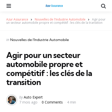
Menu
Se
Azur Assurance
Nouvelles de l'Industrie Automobile
Agir pour
un secteur automobile propre et compétitif : les clés de la transition
Categories
Posted
in
Nouvelles de l'Industrie Automobile
in
Agir pour un secteur
automobile propre et
compétitif : les clés de la
transition
Posted
by
Auto Expert
7 mois ago
0 Comments
4 min
by