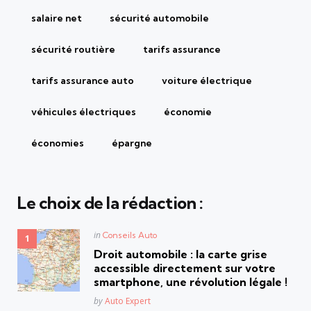
salaire net
sécurité automobile
sécurité routière
tarifs assurance
tarifs assurance auto
voiture électrique
véhicules électriques
économie
économies
épargne
Le choix de la rédaction :
Posted
in
Conseils Auto
in
Droit automobile : la carte grise
accessible directement sur votre
smartphone, une révolution légale !
Posted
by
Auto Expert