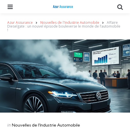
Menu
Se
Azur Assurance
Nouvelles de l'Industrie Automobile
Affaire
Dieselgate : un nouvel épisode bouleverse le monde de l’automobile
!
Categories
Posted
in
Nouvelles de l'Industrie Automobile