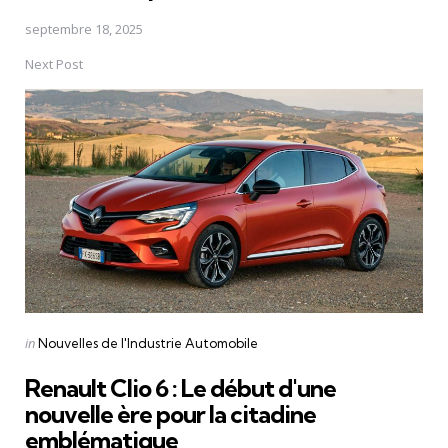
septembre 18, 2025
Next Post
Posted
in
Nouvelles de l'Industrie Automobile
in
Renault Clio 6 : Le début d'une
nouvelle ère pour la citadine
emblématique