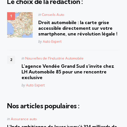
Le choix de la rédaction :
Posted
in
Conseils Auto
in
Droit automobile : la carte grise
accessible directement sur votre
smartphone, une révolution légale !
Posted
by
Auto Expert
Posted
in
Nouvelles de l'Industrie Automobile
in
L’agence Vendée Grand Sud s’invite chez
LH Automobile 85 pour une rencontre
exclusive
Posted
by
Auto Expert
Nos articles populaires :
Posted
in
Assurance auto
in
L’Inde ambitionne de lever jusqu’à 314 milliards de