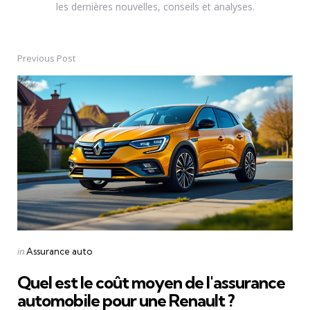
les dernières nouvelles, conseils et analyses.
Previous Post
Post
navigation
Posted
in
Assurance auto
in
Quel est le coût moyen de l'assurance
automobile pour une Renault ?