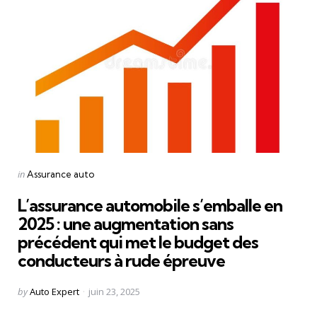
Categories
Posted
in
Assurance auto
in
L’assurance automobile s’emballe en
2025 : une augmentation sans
précédent qui met le budget des
conducteurs à rude épreuve
Posted
by
Auto Expert
juin 23, 2025
by