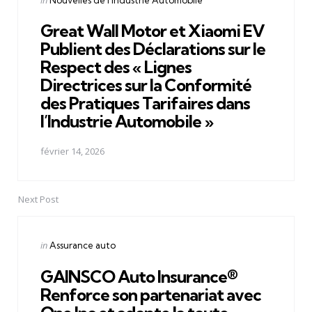
in
Great Wall Motor et Xiaomi EV
Publient des Déclarations sur le
Respect des « Lignes
Directrices sur la Conformité
des Pratiques Tarifaires dans
l’Industrie Automobile »
février 14, 2026
Next Post
Posted
in
Assurance auto
in
GAINSCO Auto Insurance®
Renforce son partenariat avec