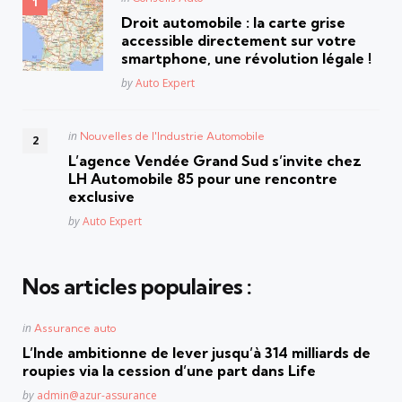
in
Droit automobile : la carte grise
accessible directement sur votre
smartphone, une révolution légale !
Posted
by
Auto Expert
Posted
in
Nouvelles de l'Industrie Automobile
in
L’agence Vendée Grand Sud s’invite chez
LH Automobile 85 pour une rencontre
exclusive
Posted
by
Auto Expert
Nos articles populaires :
Posted
in
Assurance auto
in
L’Inde ambitionne de lever jusqu’à 314 milliards de
roupies via la cession d’une part dans Life
Posted
by
admin@azur-assurance