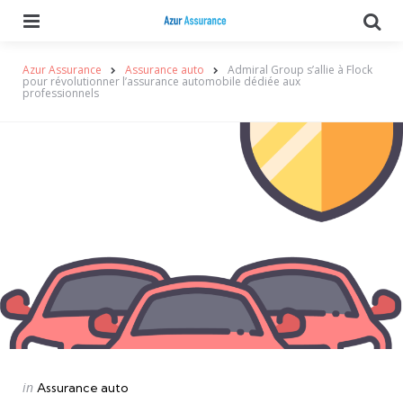
Menu
Se
Azur Assurance
Assurance auto
Admiral Group s’allie à Flock
pour révolutionner l’assurance automobile dédiée aux
professionnels
Categories
Posted
in
Assurance auto