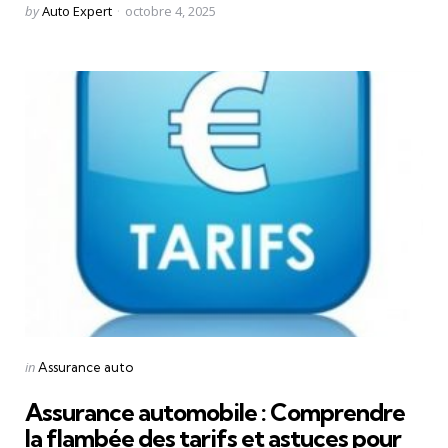
Posted
by
Auto Expert
octobre 4, 2025
by
Categories
Posted
in
Assurance auto
in
Assurance automobile : Comprendre
la flambée des tarifs et astuces pour