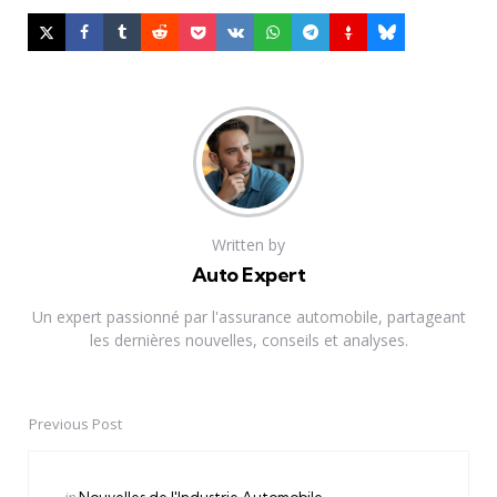
Written by
Auto Expert
Un expert passionné par l'assurance automobile, partageant
les dernières nouvelles, conseils et analyses.
Previous Post
Post
navigation
Posted
in
Nouvelles de l'Industrie Automobile