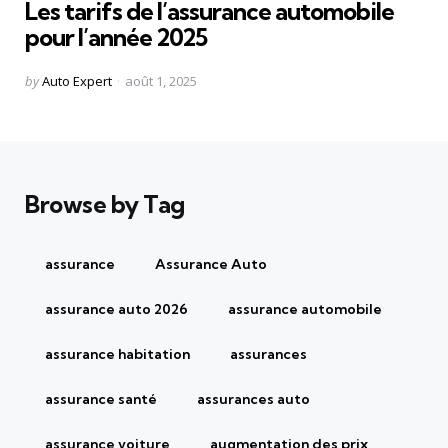
Les tarifs de l’assurance automobile
pour l’année 2025
Posted
by
Auto Expert
août 1, 2025
by
Browse by Tag
assurance
Assurance Auto
assurance auto 2026
assurance automobile
assurance habitation
assurances
assurance santé
assurances auto
assurance voiture
augmentation des prix