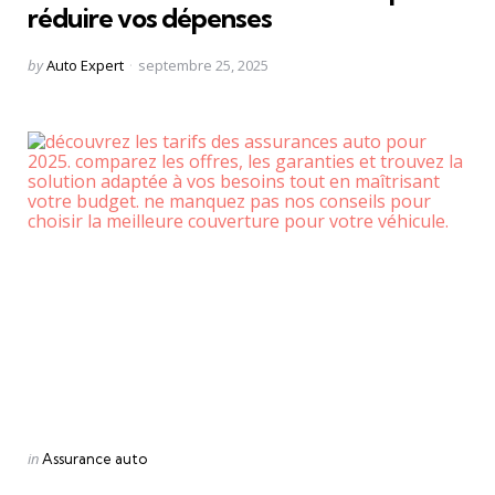
réduire vos dépenses
Posted
by
Auto Expert
septembre 25, 2025
by
Categories
Posted
in
Assurance auto
in