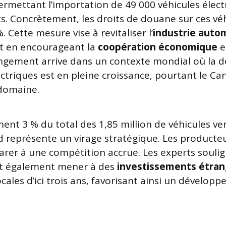
ermettant l’importation de 49 000 véhicules élect
its. Concrètement, les droits de douane sur ces vé
. Cette mesure vise à revitaliser l’
industrie auto
t en encourageant la
coopération économique
e
angement arrive dans un contexte mondial où la
ectriques est en pleine croissance, pourtant le C
 domaine.
ent 3 % du total des 1,85 million de véhicules 
rd représente un virage stratégique. Les producte
arer à une compétition accrue. Les experts souli
t également mener à des
investissements étran
cales d’ici trois ans, favorisant ainsi un dévelop