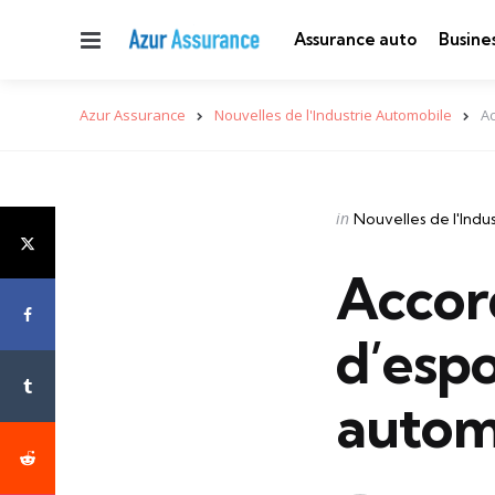
Menu
Assurance auto
Busine
Azur Assurance
Nouvelles de l'Industrie Automobile
Ac
Categories
Posted
in
Nouvelles de l'Indu
in
Accor
d’espo
autom