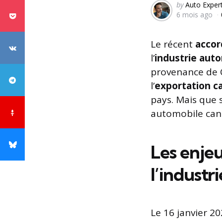
Posted
by
Auto Exper
6 mois ago
by
Le récent
accor
l’
industrie aut
provenance de C
l’
exportation c
pays. Mais que 
automobile can
Les enje
l’industr
Le 16 janvier 2