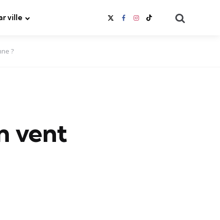
Search
ar ville
nne ?
n vent