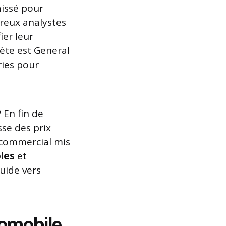
aissé pour
breux analystes
ier leur
ète est General
ries pour
 En fin de
se des prix
 commercial mis
les
et
luide vers
utomobile