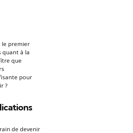
 le premier
 quant à la
ître que
rs
ffisante pour
r ?
ications
train de devenir