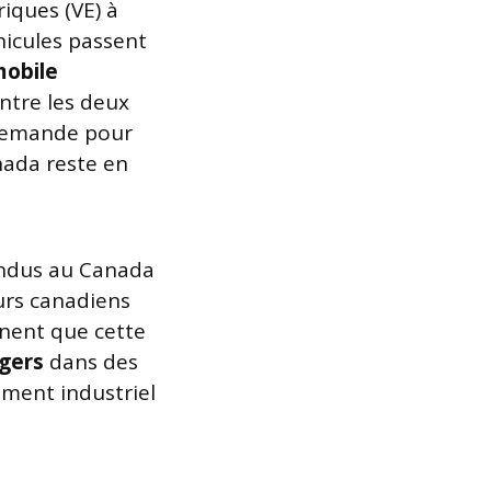
riques (VE) à
hicules passent
mobile
ntre les deux
 demande pour
anada reste en
vendus au Canada
urs canadiens
gnent que cette
gers
dans des
pement industriel