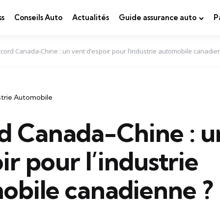
ss
Conseils Auto
Actualités
Guide assurance auto
P
cord Canada-Chine : un vent d’espoir pour l’industrie automobile canadie
strie Automobile
d Canada-Chine : u
ir pour l’industrie
obile canadienne ?