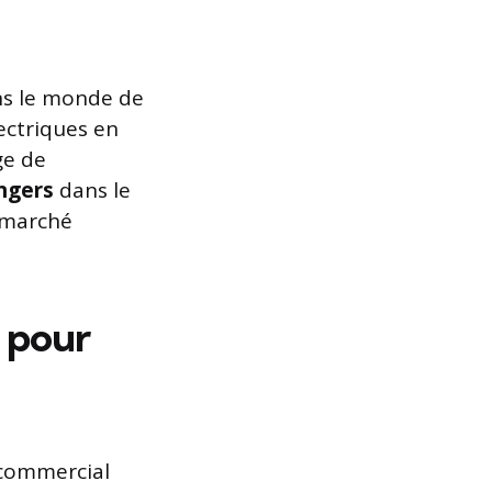
ans le monde de
lectriques en
ge de
ngers
dans le
u marché
 pour
 commercial