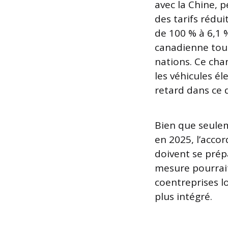
avec la Chine, p
des tarifs rédu
de 100 % à 6,1 %
canadienne tou
nations. Ce ch
les véhicules él
retard dans ce
Bien que seulem
en 2025, l’acco
doivent se prép
mesure pourrai
coentreprises lo
plus intégré.