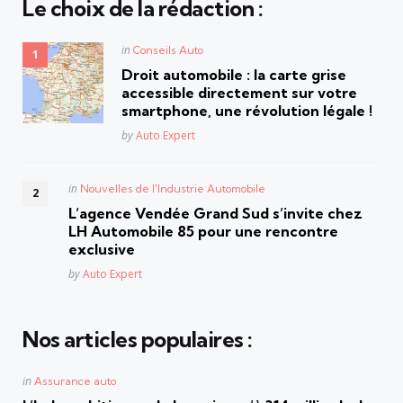
Le choix de la rédaction :
Posted
in
Conseils Auto
in
Droit automobile : la carte grise
accessible directement sur votre
smartphone, une révolution légale !
Posted
by
Auto Expert
Posted
in
Nouvelles de l'Industrie Automobile
in
L’agence Vendée Grand Sud s’invite chez
LH Automobile 85 pour une rencontre
exclusive
Posted
by
Auto Expert
Nos articles populaires :
Posted
in
Assurance auto
in