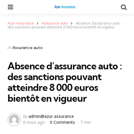
Menu
Se
Azur Assurance
Assurance auto
Absence d’assurance auto :
des sanctions pouvant atteindre 8 000 euros bientôt en vigueur
Categories
Posted
in
Assurance auto
in
Absence d’assurance auto :
des sanctions pouvant
atteindre 8 000 euros
bientôt en vigueur
Posted
by
admin@azur-assurance
8 mois ago
0 Comments
7 min
by