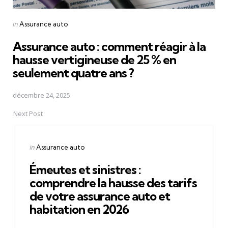
Posted
in
Assurance auto
in
Assurance auto : comment réagir à la
hausse vertigineuse de 25 % en
seulement quatre ans ?
décembre 24, 2025
Next Post
Posted
in
Assurance auto
in
Émeutes et sinistres :
comprendre la hausse des tarifs
de votre assurance auto et
habitation en 2026