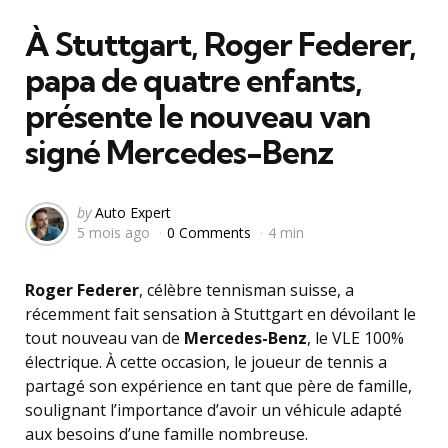
in
À Stuttgart, Roger Federer,
papa de quatre enfants,
présente le nouveau van
signé Mercedes-Benz
Posted
by
Auto Expert
5 mois ago
0 Comments
4 min
by
Roger Federer
, célèbre tennisman suisse, a
récemment fait sensation à Stuttgart en dévoilant le
tout nouveau van de
Mercedes-Benz
, le VLE 100%
électrique. À cette occasion, le joueur de tennis a
partagé son expérience en tant que père de famille,
soulignant l’importance d’avoir un véhicule adapté
aux besoins d’une famille nombreuse.