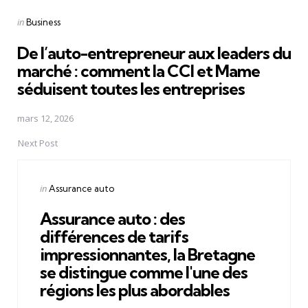
Posted
in
Business
in
De l’auto-entrepreneur aux leaders du
marché : comment la CCI et Mame
séduisent toutes les entreprises
mars 12, 2026
Next Post
Posted
in
Assurance auto
in
Assurance auto : des
différences de tarifs
impressionnantes, la Bretagne
se distingue comme l'une des
régions les plus abordables