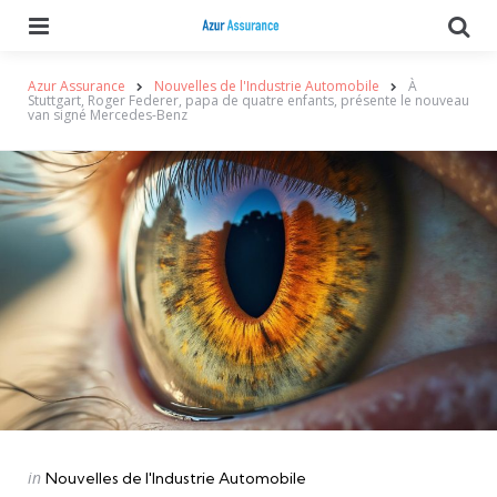
Menu
Se
Azur Assurance
Nouvelles de l'Industrie Automobile
À
Stuttgart, Roger Federer, papa de quatre enfants, présente le nouveau
van signé Mercedes-Benz
Categories
Posted
in
Nouvelles de l'Industrie Automobile