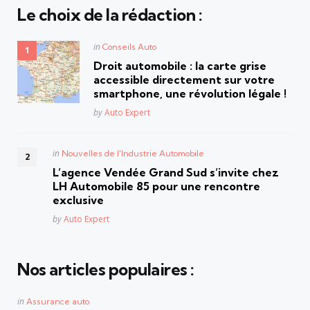
Le choix de la rédaction :
Posted
in
Conseils Auto
in
Droit automobile : la carte grise
accessible directement sur votre
smartphone, une révolution légale !
Posted
by
Auto Expert
Posted
in
Nouvelles de l'Industrie Automobile
in
L’agence Vendée Grand Sud s’invite chez
LH Automobile 85 pour une rencontre
exclusive
Posted
by
Auto Expert
Nos articles populaires :
Posted
in
Assurance auto