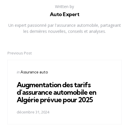
Written by
Auto Expert
Un expert passionné par l'assurance automobile, partageant
les dernières nouvelles, conseils et analyses.
Previous Post
Post
navigation
Posted
in
Assurance auto
in
Augmentation des tarifs
d'assurance automobile en
Algérie prévue pour 2025
décembre 31, 2024