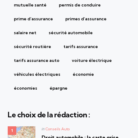
mutuelle santé
permis de conduire
prime d'assurance
primes d'assurance
salaire net
sécurité automobile
sécurité routière
tarifs assurance
tarifs assurance auto
voiture électrique
véhicules électriques
économie
économies
épargne
Le choix de la rédaction :
Posted
in
Conseils Auto
in
Droit automobile : la carte grise