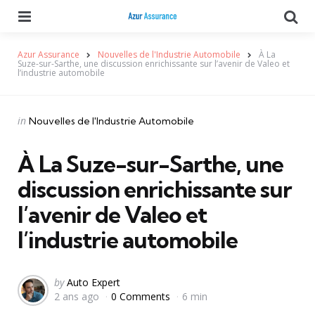
Menu
Se
Azur Assurance
Nouvelles de l'Industrie Automobile
À La
Suze-sur-Sarthe, une discussion enrichissante sur l’avenir de Valeo et
l’industrie automobile
Categories
Posted
in
Nouvelles de l'Industrie Automobile
in
À La Suze-sur-Sarthe, une
discussion enrichissante sur
l’avenir de Valeo et
l’industrie automobile
Posted
by
Auto Expert
2 ans ago
0 Comments
6 min
by