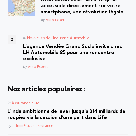
accessible directement sur votre
smartphone, une révolution légale !
Posted
by
Auto Expert
Posted
in
Nouvelles de l'Industrie Automobile
in
L’agence Vendée Grand Sud s’invite chez
LH Automobile 85 pour une rencontre
exclusive
Posted
by
Auto Expert
Nos articles populaires :
Posted
in
Assurance auto
in
L’Inde ambitionne de lever jusqu’à 314 milliards de
roupies via la cession d’une part dans Life
Posted
by
admin@azur-assurance