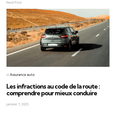
Next Post
Posted
in
Assurance auto
in
Les infractions au code de la route :
comprendre pour mieux conduire
janvier 1, 2025