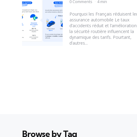
by
0 Comments
4 min
Pourquoi les Français réduisent le
assurance automobile Le taux
d’accidents réduit et l’amélioratio
la sécurité routière influencent la
dynamique des tarifs. Pourtant,
d’autres...
Browse by Tag