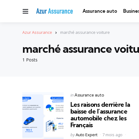
Menu
Assurance auto
Busine
Azur Assurance
marché assurance voiture
marché assurance voitu
1 Posts
Categories
Posted
in
Assurance auto
in
Les raisons derrière la
baisse de l’assurance
automobile chez les
Français
Posted
by
Auto Expert
7 mois ago