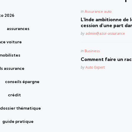
Posted
in
Assurance auto
to 2026
in
L’Inde ambitionne de le
cession d’une part dan
assurances
Posted
by
admin@azur-assurance
nce voiture
Posted
in
Business
mobilistes
in
Comment faire un rach
Posted
by
Auto Expert
ls assurance
conseils épargne
crédit
dossier thématique
guide pratique