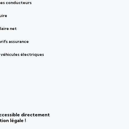
nes conducteurs
uire
laire net
arifs assurance
véhicules électriques
 accessible directement
ion légale !