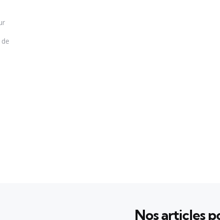
ur
n de
Nos articles po