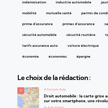
indemnisation
industrie automobile
jeu
mobilité
mutuelle santé
permis de cond
prime d'assurance
primes d'assurance
sa
sécurité automobile
sécurité routière
t
tarifs assurance auto
voiture électrique
économie
économies
épargne
Le choix de la rédaction :
Posted
in
Conseils Auto
in
Droit automobile : la carte grise
sur votre smartphone, une révolut
Posted
by
Auto Expert