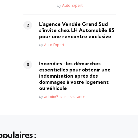
Posted
by
Auto Expert
L’agence Vendée Grand Sud
s’invite chez LH Automobile 85
pour une rencontre exclusive
Posted
by
Auto Expert
Incendies : les démarches
essentielles pour obtenir une
indemnisation après des
dommages à votre logement
ou véhicule
Posted
by
admin@azur-assurance
pulaires :