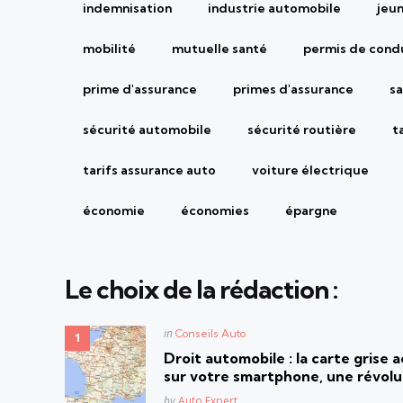
indemnisation
industrie automobile
jeu
mobilité
mutuelle santé
permis de cond
prime d'assurance
primes d'assurance
sa
sécurité automobile
sécurité routière
t
tarifs assurance auto
voiture électrique
économie
économies
épargne
Le choix de la rédaction :
Posted
in
Conseils Auto
in
Droit automobile : la carte grise
sur votre smartphone, une révolut
Posted
by
Auto Expert