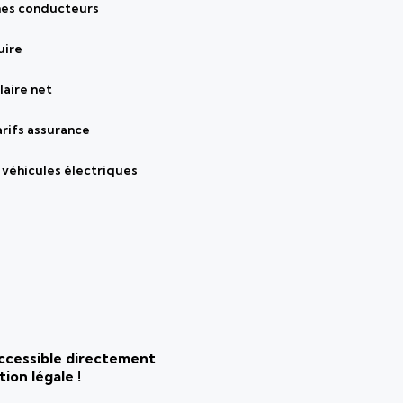
nes conducteurs
uire
laire net
arifs assurance
véhicules électriques
 accessible directement
ion légale !