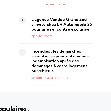
Posted
by
Auto Expert
L’agence Vendée Grand Sud
s’invite chez LH Automobile 85
pour une rencontre exclusive
Posted
by
Auto Expert
Incendies : les démarches
essentielles pour obtenir une
indemnisation après des
dommages à votre logement
ou véhicule
Posted
by
admin@azur-assurance
pulaires :