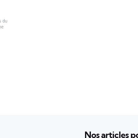
s du
me
Nos articles po