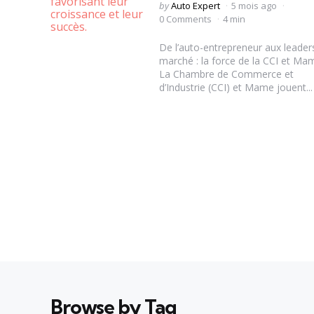
Posted
by
Auto Expert
5 mois ago
by
0 Comments
4 min
De l’auto-entrepreneur aux leader
marché : la force de la CCI et Ma
La Chambre de Commerce et
d’Industrie (CCI) et Mame jouent...
Browse by Tag