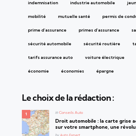
indemnisation
industrie automobile
jeu
mobilité
mutuelle santé
permis de cond
prime d'assurance
primes d'assurance
sa
sécurité automobile
sécurité routière
t
tarifs assurance auto
voiture électrique
économie
économies
épargne
Le choix de la rédaction :
Posted
in
Conseils Auto
in
Droit automobile : la carte grise
sur votre smartphone, une révolut
Posted
by
Auto Expert