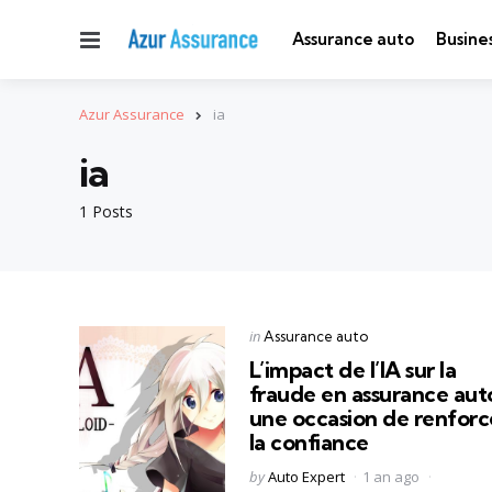
Menu
Assurance auto
Busine
Azur Assurance
ia
ia
1 Posts
Categories
Posted
in
Assurance auto
in
L’impact de l’IA sur la
fraude en assurance auto
une occasion de renforc
la confiance
Posted
by
Auto Expert
1 an ago