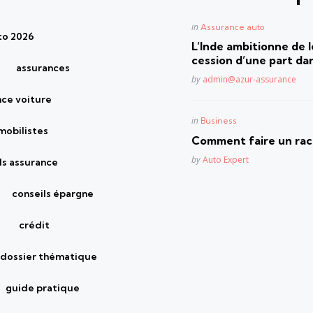
Posted
in
Assurance auto
to 2026
in
L’Inde ambitionne de le
cession d’une part dan
assurances
Posted
by
admin@azur-assurance
nce voiture
Posted
in
Business
mobilistes
in
Comment faire un rach
Posted
by
Auto Expert
ls assurance
conseils épargne
crédit
dossier thématique
guide pratique