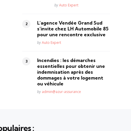
Posted
by
Auto Expert
L’agence Vendée Grand Sud
s’invite chez LH Automobile 85
pour une rencontre exclusive
Posted
by
Auto Expert
Incendies : les démarches
essentielles pour obtenir une
indemnisation après des
dommages à votre logement
ou véhicule
Posted
by
admin@azur-assurance
pulaires :