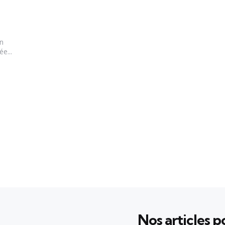
en
e...
Nos articles po