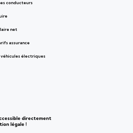
nes conducteurs
uire
laire net
arifs assurance
véhicules électriques
 accessible directement
ion légale !