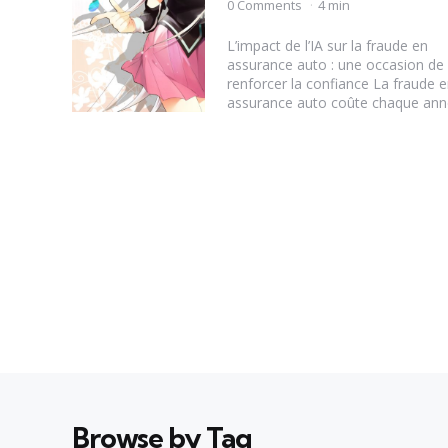
by
0 Comments
4 min
L’impact de l’IA sur la fraude en
assurance auto : une occasion de
renforcer la confiance La fraude 
assurance auto coûte chaque anné
Browse by Tag